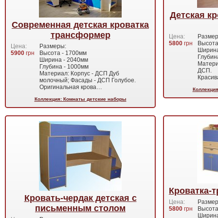
Детская к
Современная детская кроватка
трансформер
Цена:
Размер
5800
грн
Высота
Цена:
Размеры:
Ширина
5900
грн
Высота - 1700мм
Глубин
Ширина - 2040мм
Матери
Глубина - 1000мм
ДСП.
Материал: Корпус - ДСП Дуб
Красив
молочный; Фасады - ДСП Голубое.
Оригинальная крова…
Коллекция
Коллекция: Комнаты детские наборы
Кроватка-
Кровать-чердак детская с
Цена:
Размер
письменным столом
5800
грн
Высота
Ширина