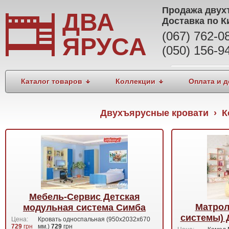
Продажа
двух
ДВА
Доставка по К
(067) 762-
ЯРУСА
(050) 156-9
Каталог товаров
Коллекции
Оплата и д
Двухъярусные кровати › К
Мебель-Сервис Детская
Матрол
модульная система Симба
системы) 
Цена:
Кровать односпальная (950х2032х670
729
грн
мм.)
729
грн