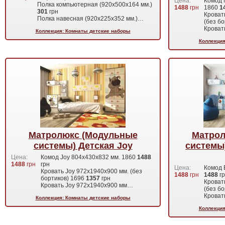
Цена:
Комод 
Полка компьютерная (920х500х164 мм.)
1488
грн
1860
1
301
грн
Кроват
Полка навесная (920х225х352 мм.)…
(без б
Крова
Коллекция: Комнаты детские наборы
Коллекция
Матролюкс (Модульные
Матрол
системы) Детская Joy
системы)
Цена:
Комод Joy 804х430х832 мм. 1860
1488
1488
грн
грн
Цена:
Комод 
Кровать Joy 972х1940х900 мм. (без
1488
грн
1488
г
бортиков) 1696
1357
грн
Кроват
Кровать Joy 972х1940х900 мм…
(без б
Кроват
Коллекция: Комнаты детские наборы
Коллекция