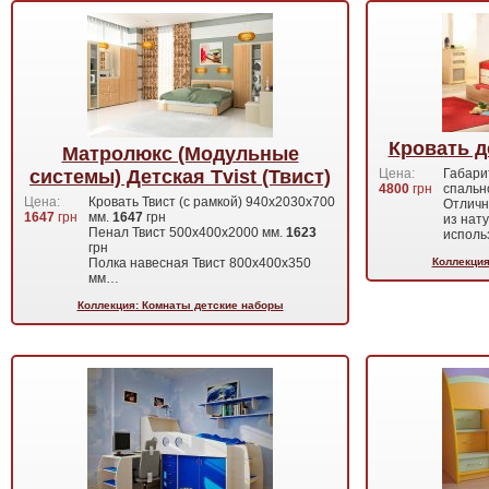
Кровать д
Матролюкс (Модульные
системы) Детская Tvist (Твист)
Цена:
Габари
4800
грн
спальн
Цена:
Кровать Твист (с рамкой) 940х2030х700
Отличн
1647
грн
мм.
1647
грн
из нат
Пенал Твист 500х400х2000 мм.
1623
исполь
грн
Полка навесная Твист 800х400х350
Коллекция
мм…
Коллекция: Комнаты детские наборы