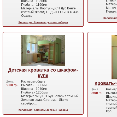
Глубин
Ширина - 1936мм
Матери
Глубина - 1190мм
Молочн
Материалы: Корпус - ДСП Дуб Венге
Пенал,
светлый; Фасады – ДСП EGGER U 336
Орхиде…
Коллекция
Коллекция: Комнаты детские наборы
Детская кроватка со шкафом-
купе
Цена:
Размеры общие:
Кровать-
5800
грн
Высота - 1800мм
Ширина - 1940мм
Цена:
Размер
Глубина - 1200мм
9600
грн
Высота
Материалы: ДСП Бук Бавария темный,
Ширина
Зеленая вода, Система - Starke
Матери
серебро…
темный
темный
Коллекция: Комнаты детские наборы
Кро…