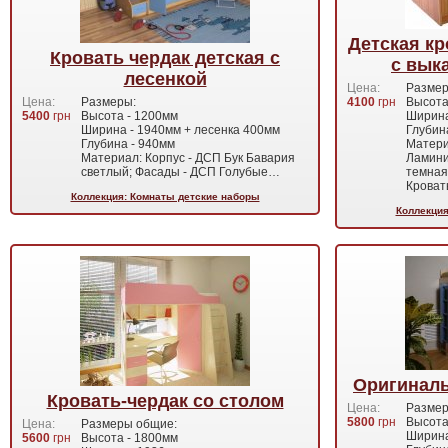
Детская к
Кровать чердак детская с
с вык
лесенкой
Цена:
Размер
Цена:
Размеры:
4100
грн
Высота
5400
грн
Высота - 1200мм
Ширина
Ширина - 1940мм + лесенка 400мм
Глубин
Глубина - 940мм
Матери
Материал: Корпус - ДСП Бук Бавария
Ламини
светлый; Фасады - ДСП Голубые…
темная
Кроват
Коллекция: Комнаты детские наборы
Коллекция
Оригиналь
Кровать-чердак со столом
Цена:
Размер
5800
грн
Высота
Цена:
Размеры общие:
Ширина
5600
грн
Высота - 1800мм