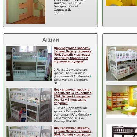
Фасады – ДСП Бук
Бавария темный,
Оливковый.
Кро…
Акции
Двухъярусная кровать
Карина Люкс усиленная
(RAL белый) + матрасы
Sleep&Fly Standart + 2
подушки в подарок*
2 Яруса Двухъярусная
кровать Карина Люкс
усиленная (RAL белый)
+
EMM Матрас Sleep&Fly
St…
Двухъярусная кровать
Карина Люкс усиленная
(RAL белый) + матрасы
Эко 42 + 2 подушки в
подарок*
2 Яруса Двухъярусная
кровать Карина Люкс
усиленная (RAL белый)
+
EMM Матрас ЭКО-42,
Размер 80x190…
Двухъярусная кровать
Карина Люкс усиленная
(RAL белый) + матрасы