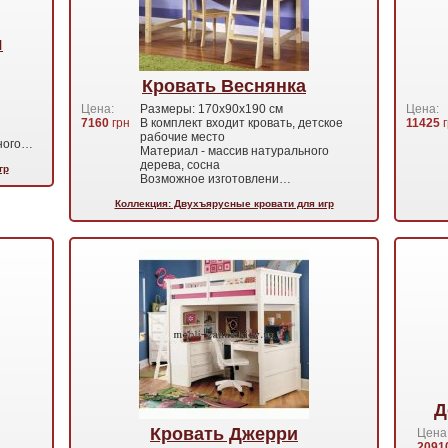
я
Кровать Веснянка
Цена:
Размеры: 170х90х190 см
Цена:
7160
грн
В комплект входит кровать, детское
11425
г
рабочие место
ьного…
Материал - массив натурального
дерева, сосна
гр
Возможное изготовлени…
Коллекция: Двухъярусные кровати для игр
Д
Кровать Джерри
Цена
2091