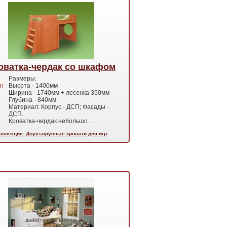
оватка-чердак со шкафом
Размеры:
н
Высота - 1400мм
Ширина - 1740мм + лесенка 350мм
Глубина - 840мм
Материал: Корпус - ДСП; Фасады -
ДСП.
Кроватка-чердак небольшо…
оллекция: Двухъярусные кровати для игр