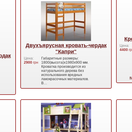
Кр
Двухъярусная кровать-чердак
Цена:
4400
гр
"Капри"
рдак
Цена:
Габаритные размеры:
2900
грн
1800(высота)х1980х900 мм.
Кроватка производится из
натурального дерева без
использования вредных
К
лакокрасочных материалов.
В…