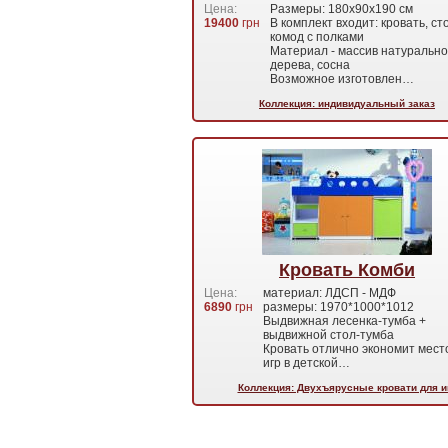
Цена:
Размеры: 180х90х190 см
19400
грн
В комплект входит: кровать, ст
комод с полками
Материал - массив натурально
дерева, сосна
Возможное изготовлен…
Коллекция: индивидуальный заказ
Кровать Комби
Цена:
материал: ЛДСП - МДФ
6890
грн
размеры: 1970*1000*1012
Выдвижная лесенка-тумба +
выдвижной стол-тумба
Кровать отлично экономит мест
игр в детской…
Коллекция: Двухъярусные кровати для и