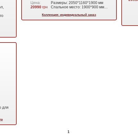
Цена:
Размеры: 2050*1160*1900 мм
ол,
20990
грн
Спальное место: 1900*900 мм…
Коллекция: индивидуальный заказ
го
о для
гр
1