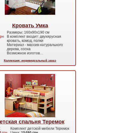
Кровать Умка
Размеры: 160х90х190 см
рн
В комплект входит: двухярусная
кровать, комод, полки
Материал - массив натурального
дерева, сосна
Возможное изготов…
Коллекция: индивидуальный заказ
етская спальня Теремок
:
Комплект детской мебели Теремок
0
грн
Цена:
15480 грн