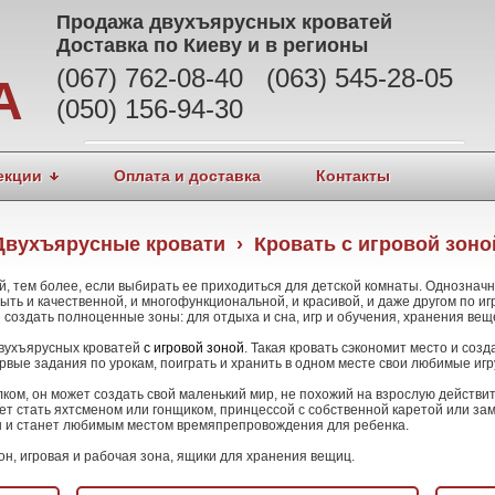
Продажа
двухъярусных кроватей
Доставка по Киеву и в регионы
(067) 762-08-40 (063) 545-28-05
А
(050) 156-94-30
екции
Оплата и доставка
Контакты
Двухъярусные кровати › Кровать с игровой зоно
тем более, если выбирать ее приходиться для детской комнаты. Однозначно 
ыть и качественной, и многофункциональной, и красивой, и даже другом по иг
 создать полноценные зоны: для отдыха и сна, игр и обучения, хранения вещ
вухъярусных кроватей
с игровой зоной
. Такая кровать сэкономит место и соз
ервые задания по урокам, поиграть и хранить в одном месте свои любимые игр
ком, он может создать свой маленький мир, не похожий на взрослую действи
т стать яхтсменом или гонщиком, принцессой с собственной каретой или зам
ы и станет любимым местом времяпрепровождения для ребенка.
он, игровая и рабочая зона, ящики для хранения вещиц.