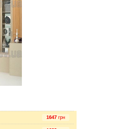
1647
грн