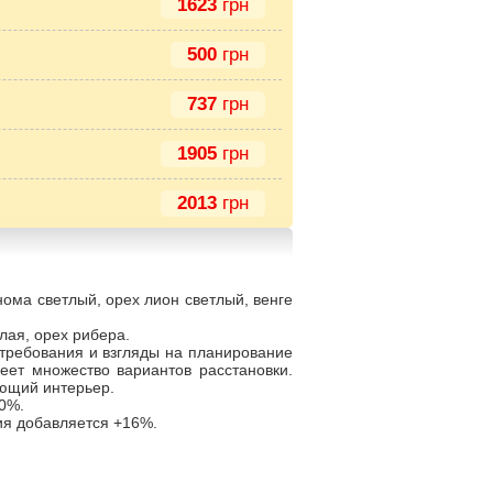
1623
грн
500
грн
737
грн
1905
грн
2013
грн
нома светлый, орех лион светлый, венге
лая, орех рибера.
 требования и взгляды на планирование
еет множество вариантов расстановки.
ующий интерьер.
20%.
лия добавляется +16%.