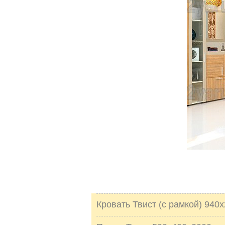
Кровать Твист (с рамкой) 940