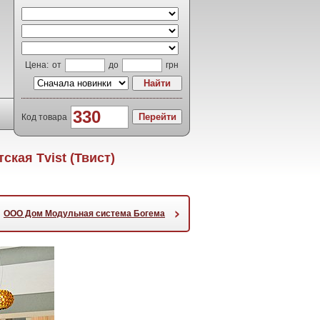
Цена:
от
до
грн
Код товара
кая Tvist (Твист)
›
ООО Дом Модульная система Богема