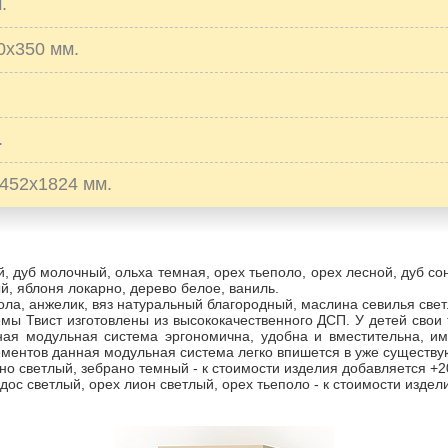
.
0х350 мм.
.
452х1824 мм.
й, дуб молочный, ольха темная, орех тьеполо, орех лесной, дуб со
й, яблоня локарно, дерево белое, ваниль.
ла, анжелик, вяз натуральный благородный, маслина севилья свет
мы Твист изготовлены из высококачественного ДСП. У детей свои
ная модульная система эргономична, удобна и вместительна, им
ментов данная модульная система легко впишется в уже существ
но светлый, зебрано темный - к стоимости изделия добавляется +
одос светлый, орех лион светлый, орех тьеполо - к стоимости изде