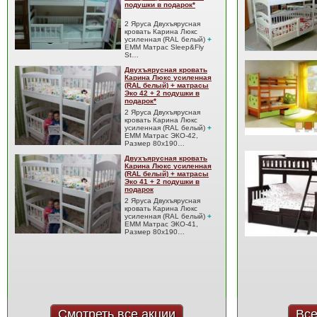
подушки в подарок*
2 Яруса Двухъярусная
кровать Карина Люкс
усиленная (RAL белый)
+
EMM Матрас Sleep&Fly
St…
Двухъярусная кровать
Карина Люкс усиленная
(RAL белый) + матрасы
Эко 42 + 2 подушки в
подарок*
2 Яруса Двухъярусная
кровать Карина Люкс
усиленная (RAL белый)
+
EMM Матрас ЭКО-42,
Размер 80x190…
Двухъярусная кровать
Карина Люкс усиленная
(RAL белый) + матрасы
Эко 41 + 2 подушки в
подарок
2 Яруса Двухъярусная
кровать Карина Люкс
усиленная (RAL белый)
+
EMM Матрас ЭКО-41,
Размер 80x190…
Смотреть все акции
Все