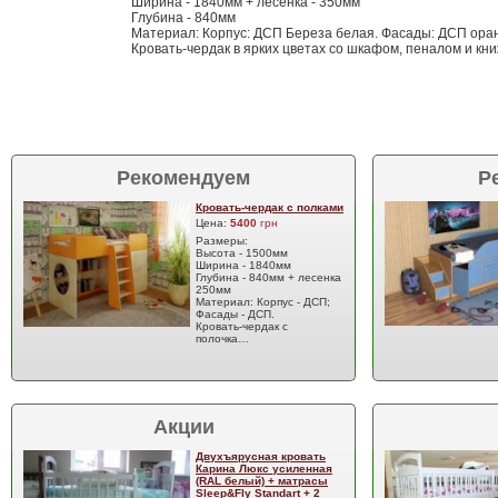
Ширина - 1840мм + лесенка - 350мм
Глубина - 840мм
Материал: Корпус: ДСП Береза белая. Фасады: ДСП ора
Кровать-чердак в ярких цветах со шкафом, пеналом и кн
Рекомендуем
Р
Кровать-чердак с полками
Цена:
5400
грн
Размеры:
Высота - 1500мм
Ширина - 1840мм
Глубина - 840мм + лесенка
250мм
Материал: Корпус - ДСП;
Фасады - ДСП.
Кровать-чердак с
полочка…
Акции
Двухъярусная кровать
Карина Люкс усиленная
(RAL белый) + матрасы
Sleep&Fly Standart + 2