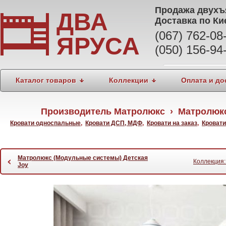
Продажа
двухъ
ДВА
Доставка по Ки
(067) 762-0
ЯРУСА
(050) 156-94
Каталог товаров
Коллекции
Оплата и до
Производитель Матролюкс › Матролюкс 
Кровати односпальные
,
Кровати ДСП, МДФ
,
Кровати на заказ
,
Кроват
Матролюкс (Модульные системы) Детская
‹
Коллекция:
Joy