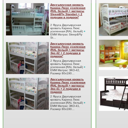
Двухъярусная кровать
Карина Люкс усиленная
(RAL белый) + матрасы
Sleep&Fly Standart + 2
подушки в подарок*
2 Яруса Двухъярусная
кровать Карина Люкс
усиленная (RAL белый)
+
EMM Матрас Sleep&Fly
St…
Двухъярусная кровать
Карина Люкс усиленная
(RAL белый) + матрасы
Эко 42 + 2 подушки в
подарок*
2 Яруса Двухъярусная
кровать Карина Люкс
усиленная (RAL белый)
+
EMM Матрас ЭКО-42,
Размер 80x190…
Двухъярусная кровать
Карина Люкс усиленная
(RAL белый) + матрасы
Эко 41 + 2 подушки в
подарок
2 Яруса Двухъярусная
кровать Карина Люкс
усиленная (RAL белый)
+
EMM Матрас ЭКО-41,
Размер 80x190…