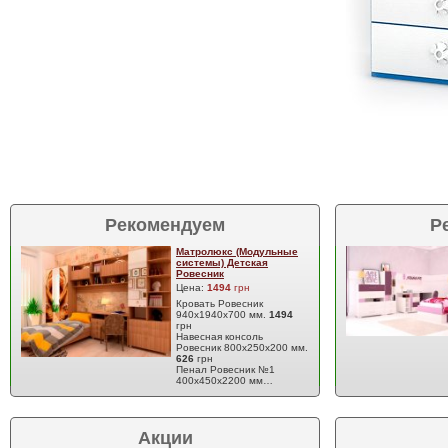
Рекомендуем
Р
Матролюкс (Модульные
системы) Детская
Ровесник
Цена:
1494
грн
Кровать Ровесник
940х1940х700 мм.
1494
грн
Навесная консоль
Ровесник 800х250х200 мм.
626
грн
Пенал Ровесник №1
400х450х2200 мм…
Акции