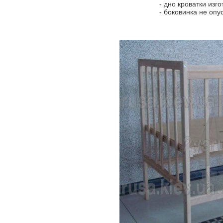
- дно кроватки изг
- боковинка не опу