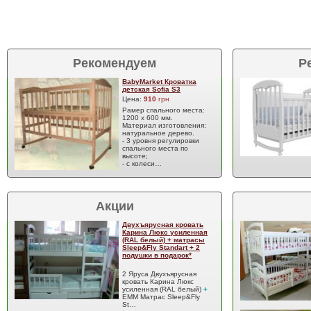
Рекомендуем
Р
BabyMarket Кроватка
детская Sofia S3
Цена:
910
грн
Рамер спального места:
1200 х 600 мм.
Материал изготовления:
натуральное дерево.
- 3 уровня регулировки
спального места по
высоте;
- с колеси…
Акции
Двухъярусная кровать
Карина Люкс усиленная
(RAL белый) + матрасы
Sleep&Fly Standart + 2
подушки в подарок*
2 Яруса Двухъярусная
кровать Карина Люкс
усиленная (RAL белый)
+
EMM Матрас Sleep&Fly
St…