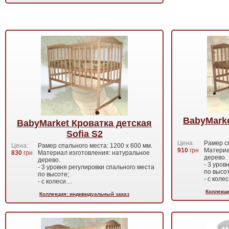
BabyMarke
BabyMarket Кроватка детская
Sofia S2
Цена:
Рамер сп
Цена:
Рамер спального места: 1200 х 600 мм.
910
грн
Материа
830
грн
Материал изготовления: натуральное
дерево.
дерево.
- 3 уров
- 3 уровня регулировки спального места
по высот
по высоте;
- с коле
- с колеси…
Коллекци
Коллекция: индивидуальный заказ