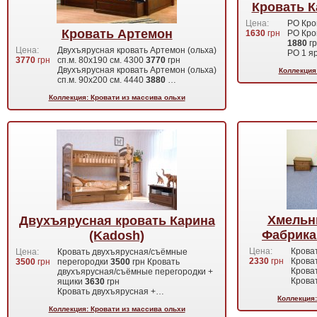
Кровать К
Цена:
РО Кро
Кровать Артемон
1630
грн
РО Кро
1880
г
Цена:
Двухъярусная кровать Артемон (ольха)
РО 1 я
3770
грн
сп.м. 80х190 см. 4300
3770
грн
Двухъярусная кровать Артемон (ольха)
Коллекция
сп.м. 90х200 см. 4440
3880
…
Коллекция: Кровати из массива ольхи
Хмельн
Двухъярусная кровать Карина
Фабрика
(Kadosh)
Цена:
Крова
Цена:
Кровать двухъярусная/съёмные
2330
грн
Крова
3500
грн
перегородки
3500
грн Кровать
Крова
двухъярусная/съёмные перегородки +
Крова
ящики
3630
грн
Кровать двухъярусная +…
Коллекция:
Коллекция: Кровати из массива ольхи