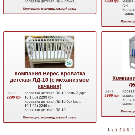
Кроватка детская ЛД-9 ольха…
4999
грн
мишка с
грн
Коллекция: индивидуальный заказ
Кроват
- мишк
Коллекци
Компания Верес Кроватка
Компани
детская ЛД-10 (с механизмом
де
качания)
Цена:
Кроватк
Цена:
Кроватка детская ЛД-10 белый (арт.
2999
грн
мишка (
2299
грн
10.1.06)
2299
грн
Кроватк
Кроватка детская ЛД-10 бук (арт.
мишка (
10.1.01)
2249
грн
Кроватка детская ЛД-10…
Коллекци
Коллекция: индивидуальный заказ
1
2
3
4
5
6
7