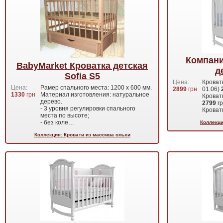
Компани
BabyMarket Кроватка детская
д
Sofia S5
Цена:
Кроват
Цена:
Рамер спального места: 1200 х 600 мм.
2899
грн
01.06)
1330
грн
Материал изготовления: натуральное
Кроватк
дерево.
2799
г
- 3 уровня регулировки спального
Кроват
места по высоте;
- без коле…
Коллекци
Коллекция: Кровати из массива ольхи