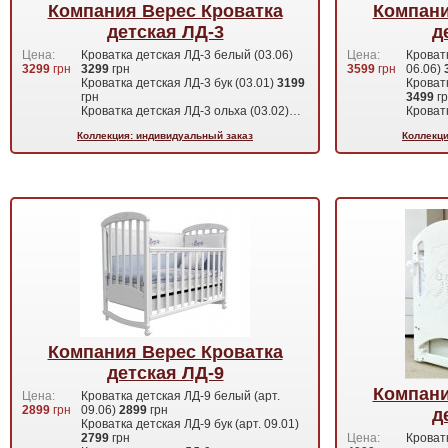
Компания Верес Кроватка
Компани
детская ЛД-3
д
Цена:
Кроватка детская ЛД-3 белый (03.06)
Цена:
Кроват
3299
грн
3299
грн
3599
грн
06.06)
Кроватка детская ЛД-3 бук (03.01)
3199
Кроватк
грн
3499
г
Кроватка детская ЛД-3 ольха (03.02)…
Кроват
Коллекция: индивидуальный заказ
Коллекци
Компания Верес Кроватка
детская ЛД-9
Компани
Цена:
Кроватка детская ЛД-9 белый (арт.
2899
грн
09.06)
2899
грн
д
Кроватка детская ЛД-9 бук (арт. 09.01)
2799
грн
Цена:
Кроватк