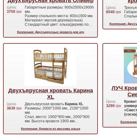
Двухъярусная кровать Оливер
кр
Цена:
Габаритные размеры: 900х2000х1900h
Цена:
Трехъя
3750
грн
мм.
6540
грн
Габари
Размер спального места: 800х1900 мм.
Спальн
Материал: массив дерева(ольха).
Коллекция: Двухъ
Стандартный цвет: ольха(дерево по…
Коллекция: Двухъярусные кровати для игр
ЛУЧ Кро
Двухъярусная кровать Карина
Сие
XL
Цена:
Кроват
Цена:
Двухъярусная кровать
Карина XL
3290
грн
универ
3630
грн
Размеры: 2000*1000 мм., 2100*1000
«Сиест
мм.
(сосна
Спал. место: 1900*900 мм., 2000*900
мм. Высота кровати 1900 мм…
Коллекция
Коллекция: Кровати из массива ольхи