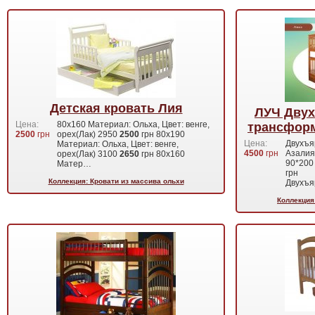
Детская кровать Лия
ЛУЧ Двух
Цена:
80х160 Материал: Ольха, Цвет: венге,
трансформ
2500
грн
орех(Лак) 2950
2500
грн 80х190
Цена:
Двухъя
Материал: Ольха, Цвет: венге,
4500
грн
Азалия
орех(Лак) 3100
2650
грн 80х160
90*200
Матер…
грн
Коллекция: Кровати из массива ольхи
Двухъя
Коллекция