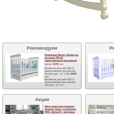
Рекомендуем
Р
Компания Верес Кроватка
детская ЛД-12
(маятниковый механизм)
Цена:
3499
грн
Кроватка детская ЛД-12
(маятниковый механизм)
белый (арт. 12.1.06)
3499
грн
Кроватка детская ЛД-12
(маятниковый механизм)
бук (арт. 12.1.0…
Акции
Двухъярусная кровать
Карина Люкс усиленная
(RAL белый) + матрасы