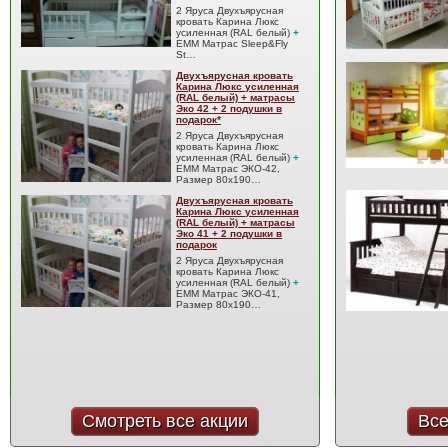
2 Яруса Двухъярусная
кровать Карина Люкс
усиленная (RAL белый)
+
EMM Матрас Sleep&Fly
St…
Двухъярусная кровать
Карина Люкс усиленная
(RAL белый) + матрасы
Эко 42 + 2 подушки в
подарок*
2 Яруса Двухъярусная
кровать Карина Люкс
усиленная (RAL белый)
+
EMM Матрас ЭКО-42,
Размер 80x190…
Двухъярусная кровать
Карина Люкс усиленная
(RAL белый) + матрасы
Эко 41 + 2 подушки в
подарок
2 Яруса Двухъярусная
кровать Карина Люкс
усиленная (RAL белый)
+
EMM Матрас ЭКО-41,
Размер 80x190…
Смотреть все акции
Все