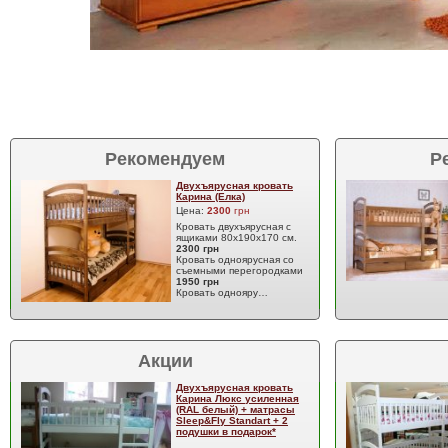
Рекомендуем
Р
Двухъярусная кровать
Карина (Елка)
Цена:
2300
грн
Кровать двухъярусная с
ящиками 80х190х170 см.
2300 грн
Кровать одноярусная со
съемными перегородками
1950 грн
Кровать однояру…
Акции
Двухъярусная кровать
Карина Люкс усиленная
(RAL белый) + матрасы
Sleep&Fly Standart + 2
подушки в подарок*