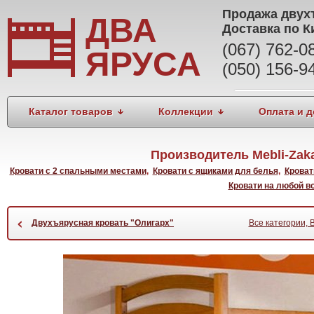
Продажа
двух
ДВА
Доставка по К
(067) 762-
ЯРУСА
(050) 156-9
Каталог товаров
Коллекции
Оплата и д
Производитель Mebli-Zak
Кровати с 2 спальными местами
,
Кровати с ящиками для белья
,
Кроват
Кровати на любой в
‹
Двухъярусная кровать "Олигарх"
Все категории, 