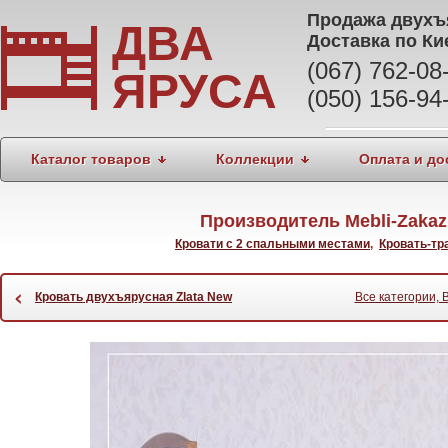
Продажа
двухъ
ДВА
Доставка по Ки
(067) 762-0
ЯРУСА
(050) 156-94
Каталог товаров
Коллекции
Оплата и до
Производитель Mebli-Zaka
Кровати с 2 спальными местами
,
Кровать-т
‹
Кровать двухъярусная Zlata New
Все категории, 