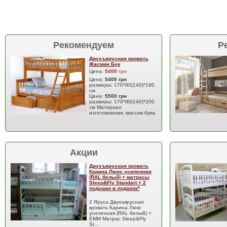
Рекомендуем
Р
Двухъярусная кровать
Жасмин Бук
Цена:
5400
грн
Цена:
5400 грн
размеры: 170*90(140)*190
см
Цена:
5500 грн
размеры: 170*90(140)*200
см Материал
изготовления: массив бука.
Акции
Двухъярусная кровать
Карина Люкс усиленная
(RAL белый) + матрасы
Sleep&Fly Standart + 2
подушки в подарок*
2 Яруса Двухъярусная
кровать Карина Люкс
усиленная (RAL белый)
+
EMM Матрас Sleep&Fly
St…