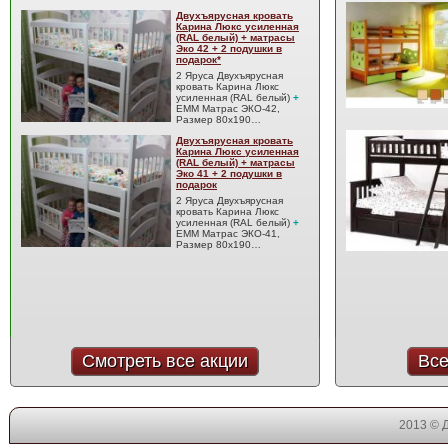
Двухъярусная кровать
Карина Люкс усиленная
(RAL белый) + матрасы
Эко 42 + 2 подушки в
подарок*
2 Яруса Двухъярусная
кровать Карина Люкс
усиленная (RAL белый)
+
EMM Матрас ЭКО-42,
Размер 80x190…
Двухъярусная кровать
Карина Люкс усиленная
(RAL белый) + матрасы
Эко 41 + 2 подушки в
подарок
2 Яруса Двухъярусная
кровать Карина Люкс
усиленная (RAL белый)
+
EMM Матрас ЭКО-41,
Размер 80x190…
Смотреть все акции
Все
2013 © 