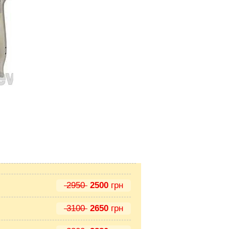
2950
2500
грн
3100
2650
грн