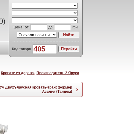
0)
Цена:
от
до
грн
Код товара
,
Кровати из дерева
,
Производитель 2 Яруса
УЧ Двухъярусная кровать-трансформер
›
Азалия (Тандем)