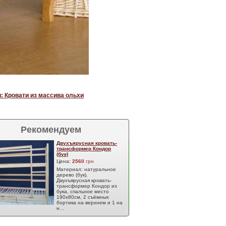
: Кровати из массива ольхи
Рекомендуем
Двухъярусная кровать-
трансформер Кондор
(бук)
Цена:
2560
грн
Материал: натуральное
дерево (бук).
Двухъярусная кровать-
трансформер Кондор из
бука, спальное место
190х80см, 2 съёмных
бортика на верхнем и 1 на
н…