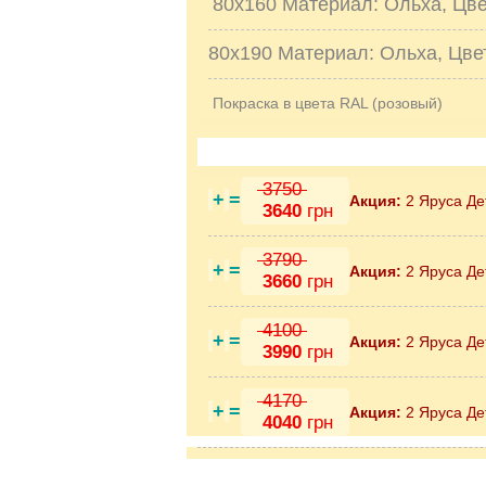
80х160 Материал: Ольха, Цвет
80х190 Материал: Ольха, Цвет
Покраска в цвета RAL (розовый)
3750
+
=
Акция:
2 Яруса Де
3640
грн
3790
+
=
Акция:
2 Яруса Де
3660
грн
4100
+
=
Акция:
2 Яруса Де
3990
грн
4170
+
=
Акция:
2 Яруса Де
4040
грн