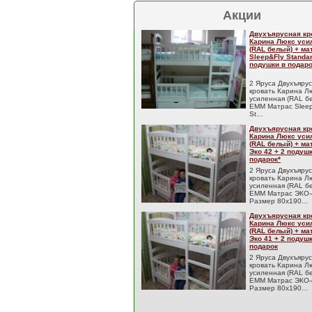
Акции
Двухъярусная кр
Карина Люкс уси
(RAL белый) + м
Sleep&Fly Standar
подушки в подаро
2 Яруса Двухъяру
кровать Карина Л
усиленная (RAL б
EMM Матрас Sleep
St…
Двухъярусная кр
Карина Люкс уси
(RAL белый) + м
Эко 42 + 2 подуш
подарок*
2 Яруса Двухъяру
кровать Карина Л
усиленная (RAL б
EMM Матрас ЭКО-
Размер 80x190…
Двухъярусная кр
Карина Люкс уси
(RAL белый) + м
Эко 41 + 2 подуш
подарок
2 Яруса Двухъяру
кровать Карина Л
усиленная (RAL б
EMM Матрас ЭКО-
Размер 80x190…