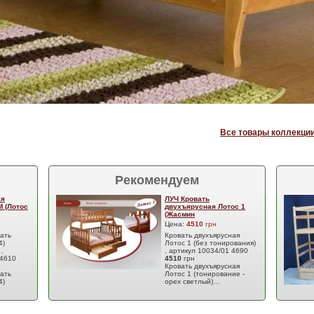
Все товары коллекции
Рекомендуем
ая
ЛУЧ Кровать
М (Лотос
двухъярусная Лотос 1
(Жасмин
Цена:
4510
грн
вать
Кровать двухъярусная
4)
Лотос 1 (без тонирования)
,
, артикул 10034/01 4690
 4610
4510
грн
Кровать двухъярусная
вать
Лотос 1 (тонирование -
4)
орех светлый)…