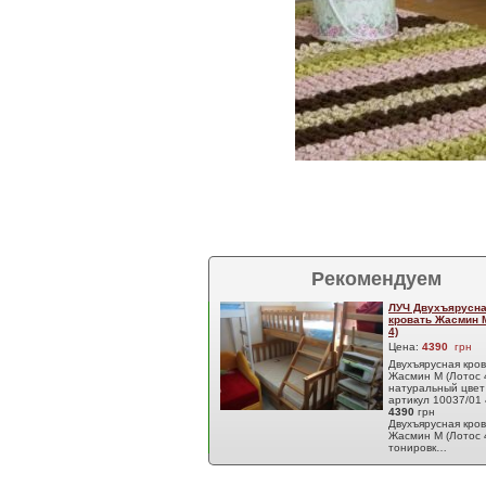
Рекомендуем
ЛУЧ Двухъярусн
кровать Жасмин 
4)
Цена:
4390
грн
Двухъярусная кро
Жасмин М (Лотос 
натуральный цвет 
артикул 10037/01
4390
грн
Двухъярусная кро
Жасмин М (Лотос 
тонировк…