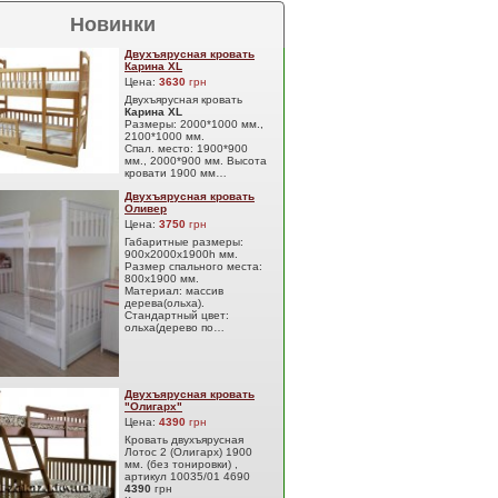
Новинки
Двухъярусная кровать
Карина XL
Цена:
3630
грн
Двухъярусная кровать
Карина XL
Размеры: 2000*1000 мм.,
2100*1000 мм.
Спал. место: 1900*900
мм., 2000*900 мм. Высота
кровати 1900 мм…
Двухъярусная кровать
Оливер
Цена:
3750
грн
Габаритные размеры:
900х2000х1900h мм.
Размер спального места:
800х1900 мм.
Материал: массив
дерева(ольха).
Стандартный цвет:
ольха(дерево по…
Двухъярусная кровать
"Олигарх"
Цена:
4390
грн
Кровать двухъярусная
Лотос 2 (Олигарх) 1900
мм. (без тонировки) ,
артикул 10035/01 4690
4390
грн