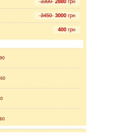
3300
2880
грн
3450
3000
грн
400
грн
90
160
90
160