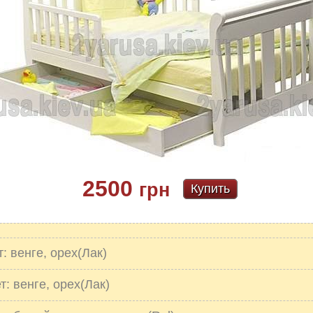
2500
грн
Купить
: венге, орех(Лак)
: венге, орех(Лак)