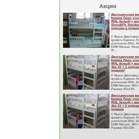
Акции
Двухъярусная кр
Карина Люкс уси
(RAL белый) + м
Sleep&Fly Standar
подушки в подаро
2 Яруса Двухъяру
кровать Карина Л
усиленная (RAL б
EMM Матрас Sleep
St…
Двухъярусная кр
Карина Люкс уси
(RAL белый) + м
Эко 42 + 2 подуш
подарок*
2 Яруса Двухъяру
кровать Карина Л
усиленная (RAL б
EMM Матрас ЭКО-
Размер 80x190…
Двухъярусная кр
Карина Люкс уси
(RAL белый) + м
Эко 41 + 2 подуш
подарок
2 Яруса Двухъяру
кровать Карина Л
усиленная (RAL б
EMM Матрас ЭКО-
Размер 80x190…