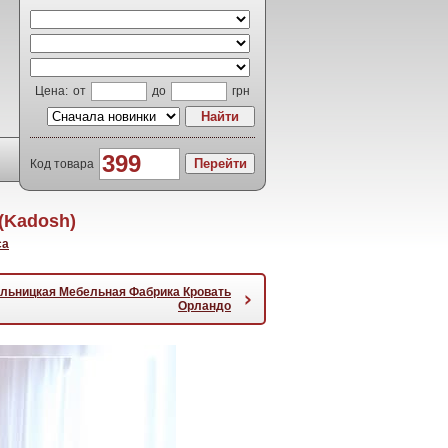
Цена:
от
до
грн
Код товара
(Kadosh)
са
льницкая Мебельная Фабрика Кровать
›
Орландо