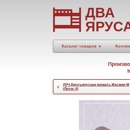
ДВА
ЯРУС
Каталог товаров
Колле
Произво
К
ЛУЧ Двухъярусная кровать Жасмин М
‹
(Лотос 4)