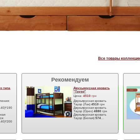
Все товары коллекции
Рекомендуем
о типа
Двухьярусная кровать
"Тауэр"
Цена:
4510
грн
ления:
Двухьярусная кровать
Тауэр (Лак)
4510
грн
140)*190
Двухьярусная кровать
Тауэр (Орех)
4880
грн
сная
Двухьярусная кровать
си
Тауэр (Белая)
574
…
140)*200