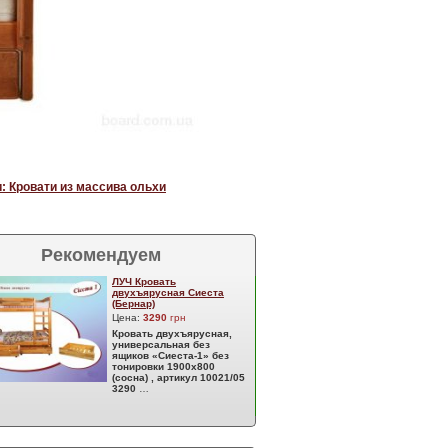
: Кровати из массива ольхи
Рекомендуем
ЛУЧ Кровать
двухъярусная Сиеста
(Бернар)
Цена:
3290
грн
Кровать двухъярусная,
универсальная без
ящиков «Сиеста-1» без
тонировки 1900х800
(сосна) , артикул 10021/05
3290
…