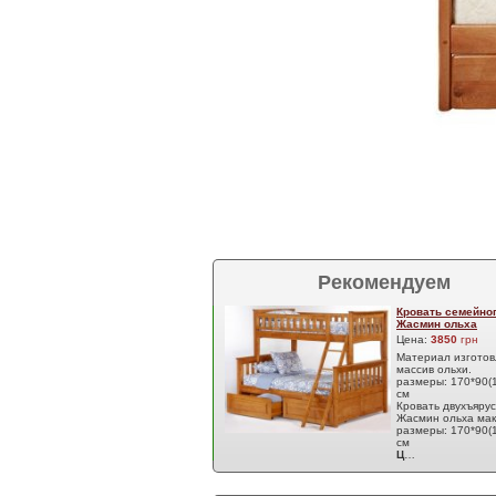
Рекомендуем
Кровать семейног
Жасмин ольха
Цена:
3850
грн
Материал изготов
массив ольхи.
размеры: 170*90(
см
Кровать двухъяру
Жасмин ольха мак
размеры: 170*90(
см
Ц
…