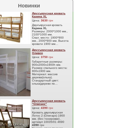
Новинки
Двухъярусная кровать
Карина XL
Цена:
3630
грн
Двухъярусная кровать
Карина XL
Размеры: 2000*1000 мм.,
2100*1000 мм.
Спал. место: 1900*900
мм., 2000*900 мм. Высота
кровати 1900 мм…
Двухъярусная кровать
Оливер
Цена:
3750
грн
Габаритные размеры:
900х2000х1900h мм.
Размер спального места:
800х1900 мм.
Материал: массив
дерева(ольха).
Стандартный цвет:
ольха(дерево по…
Двухъярусная кровать
"Олигарх"
Цена:
4390
грн
Кровать двухъярусная
Лотос 2 (Олигарх) 1900
мм. (без тонировки) ,
артикул 10035/01 4690
4390
грн