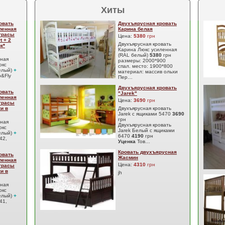
Хиты
овать
Двухъярусная кровать
ленная
Карина белая
атрасы
Цена:
5380
грн
t + 2
Двухъярусная кровать
к*
Карина Люкс усиленная
(RAL белый)
5380
грн
сная
размеры: 2000*900
юкс
спал. место: 1900*800
елый)
+
материал: массив ольхи
&Fly
Пер…
Двухъярусная кровать
овать
"Jarek"
ленная
Цена:
3690
грн
атрасы
ки в
Двухъярусная кровать
Jarek с ящиками 5470
3690
грн
сная
Двухъярусная кровать
юкс
Jarek Белый с ящиками
елый)
+
6470
4190
грн
42,
Уценка
Тов…
Кровать двухъярусная
овать
Жасмин
ленная
Цена:
4310
грн
атрасы
ки в
jh
сная
юкс
елый)
+
41,