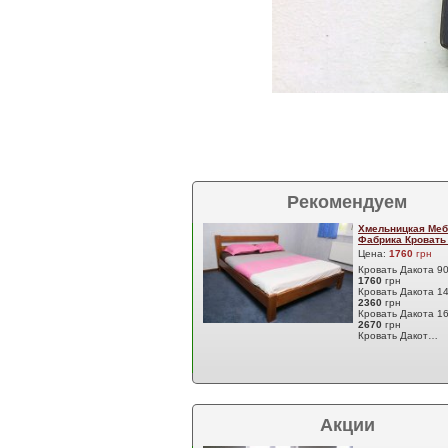
Рекомендуем
Хмельницкая Меб
Фабрика Кровать
Цена:
1760
грн
Кровать Дакота 9
1760
грн
Кровать Дакота 1
2360
грн
Кровать Дакота 1
2670
грн
Кровать Дакот…
Акции