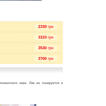
2330
грн
3310
грн
3530
грн
3700
грн
онентного лака. Лак не тонируется и