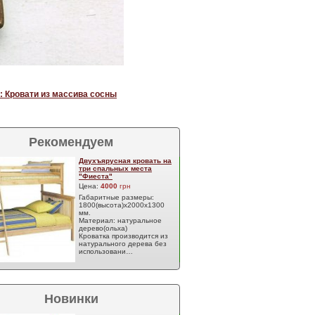
: Кровати из массива сосны
Рекомендуем
Двухъярусная кровать на
три спальных места
"Фиеста"
Цена:
4000
грн
Габаритные размеры:
1800(высота)х2000х1300
мм.
Материал: натуральное
дерево(ольха)
Кроватка производится из
натурального дерева без
использовани…
Новинки