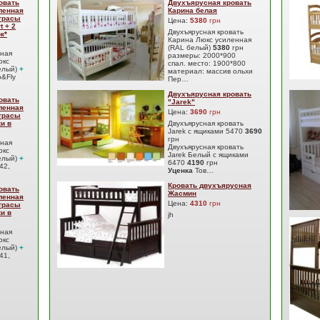
овать
Двухъярусная кровать
ленная
Карина белая
атрасы
Цена:
5380
грн
t + 2
Двухъярусная кровать
к*
Карина Люкс усиленная
(RAL белый)
5380
грн
сная
размеры: 2000*900
юкс
спал. место: 1900*800
елый)
+
материал: массив ольхи
&Fly
Пер…
Двухъярусная кровать
овать
"Jarek"
ленная
Цена:
3690
грн
атрасы
ки в
Двухъярусная кровать
Jarek с ящиками 5470
3690
грн
сная
Двухъярусная кровать
юкс
Jarek Белый с ящиками
елый)
+
6470
4190
грн
42,
Уценка
Тов…
Кровать двухъярусная
овать
Жасмин
ленная
Цена:
4310
грн
атрасы
ки в
jh
сная
юкс
елый)
+
41,