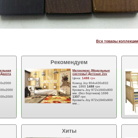
Все товары коллекции
Рекомендуем
ельная
Матролюкс (Модульные
 Дакота
системы) Детская Joy
Цена:
1488
грн
00х2000
Комод Joy 804х430х832
мм. 1860
1488
грн
400х2000
Кровать Joy 972х1940х900
мм. (без бортиков) 1696
600х2000
1357
грн
Кровать Joy 972х1940х900
мм…
Хиты