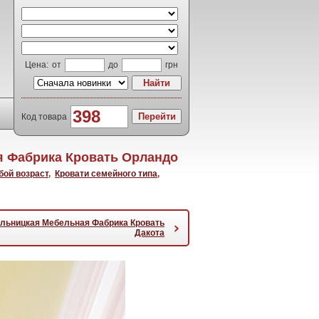
Цена:
от
до
грн
Код товара
 Фабрика Кровать Орландо
бой возраст
,
Кровати семейного типа
,
льницкая Мебельная Фабрика Кровать
›
Дакота