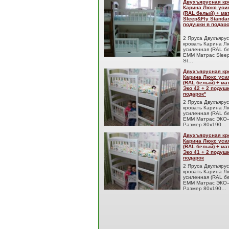
Двухъярусная кр
Карина Люкс уси
(RAL белый) + м
Sleep&Fly Standar
подушки в подаро
2 Яруса Двухъяру
кровать Карина Л
усиленная (RAL б
EMM Матрас Sleep
St…
Двухъярусная кр
Карина Люкс уси
(RAL белый) + м
Эко 42 + 2 подуш
подарок*
2 Яруса Двухъяру
кровать Карина Л
усиленная (RAL б
EMM Матрас ЭКО-
Размер 80x190…
Двухъярусная кр
Карина Люкс уси
(RAL белый) + м
Эко 41 + 2 подуш
подарок
2 Яруса Двухъяру
кровать Карина Л
усиленная (RAL б
EMM Матрас ЭКО-
Размер 80x190…