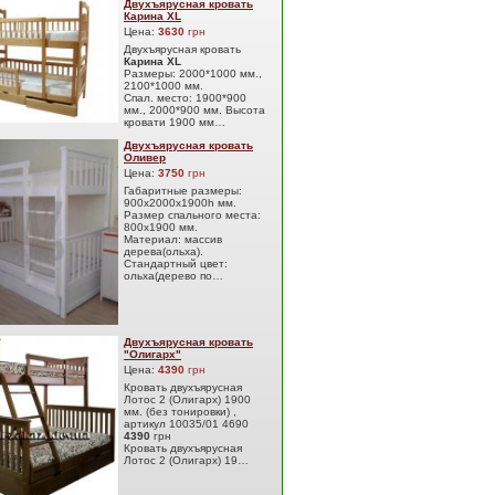
Двухъярусная кровать
Карина XL
Цена:
3630
грн
Двухъярусная кровать
Карина XL
Размеры: 2000*1000 мм.,
2100*1000 мм.
Спал. место: 1900*900
мм., 2000*900 мм. Высота
кровати 1900 мм…
Двухъярусная кровать
Оливер
Цена:
3750
грн
Габаритные размеры:
900х2000х1900h мм.
Размер спального места:
800х1900 мм.
Материал: массив
дерева(ольха).
Стандартный цвет:
ольха(дерево по…
Двухъярусная кровать
"Олигарх"
Цена:
4390
грн
Кровать двухъярусная
Лотос 2 (Олигарх) 1900
мм. (без тонировки) ,
артикул 10035/01 4690
4390
грн
Кровать двухъярусная
Лотос 2 (Олигарх) 19…