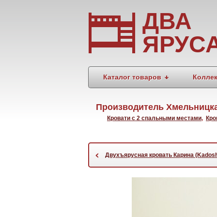
ДВА
ЯРУС
Каталог товаров
Колле
Производитель Хмельницк
Кровати с 2 спальными местами
,
Кро
‹
Двухъярусная кровать Карина (Kados