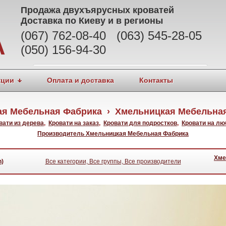
Продажа
двухъярусных кроватей
Доставка по Киеву и в регионы
(067) 762-08-40 (063) 545-28-05
А
(050) 156-94-30
кции
Оплата и доставка
Контакты
ая Мебельная Фабрика › Хмельницкая Мебельная
вати из дерева
,
Кровати на заказ
,
Кровати для подростков
,
Кровати на лю
Производитель Хмельницкая Мебельная Фабрика
Хме
h)
Все категории, Все группы, Все производители