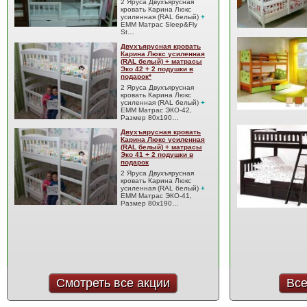
2 Яруса Двухъярусная
кровать Карина Люкс
усиленная (RAL белый)
+
EMM Матрас Sleep&Fly
St…
Двухъярусная кровать
Карина Люкс усиленная
(RAL белый) + матрасы
Эко 42 + 2 подушки в
подарок*
2 Яруса Двухъярусная
кровать Карина Люкс
усиленная (RAL белый)
+
EMM Матрас ЭКО-42,
Размер 80x190…
Двухъярусная кровать
Карина Люкс усиленная
(RAL белый) + матрасы
Эко 41 + 2 подушки в
подарок
2 Яруса Двухъярусная
кровать Карина Люкс
усиленная (RAL белый)
+
EMM Матрас ЭКО-41,
Размер 80x190…
Смотреть все акции
Все