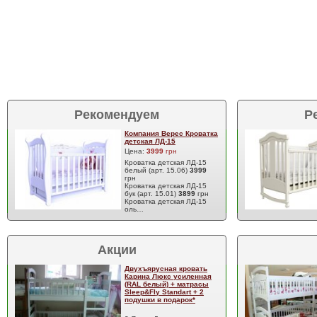
Рекомендуем
Р
Компания Верес Кроватка
детская ЛД-15
Цена:
3999
грн
Кроватка детская ЛД-15
белый (арт. 15.06)
3999
грн
Кроватка детская ЛД-15
бук (арт. 15.01)
3899
грн
Кроватка детская ЛД-15
оль…
Акции
Двухъярусная кровать
Карина Люкс усиленная
(RAL белый) + матрасы
Sleep&Fly Standart + 2
подушки в подарок*