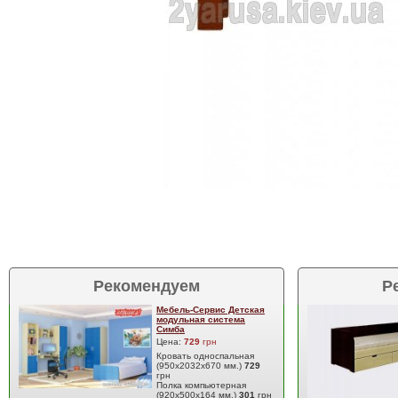
Рекомендуем
Р
Мебель-Сервис Детская
модульная система
Симба
Цена:
729
грн
Кровать односпальная
(950х2032х670 мм.)
729
грн
Полка компьютерная
(920х500х164 мм.)
301
грн