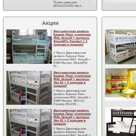
Полка навесная
(920х225х352 мм.)…
Акции
Двухъярусная кровать
Карина Люкс усиленная
(RAL белый) + матрасы
Sleep&Fly Standart + 2
подушки в подарок*
2 Яруса Двухъярусная
кровать Карина Люкс
усиленная (RAL белый)
+
EMM Матрас Sleep&Fly
St…
Двухъярусная кровать
Карина Люкс усиленная
(RAL белый) + матрасы
Эко 42 + 2 подушки в
подарок*
2 Яруса Двухъярусная
кровать Карина Люкс
усиленная (RAL белый)
+
EMM Матрас ЭКО-42,
Размер 80x190…
Двухъярусная кровать
Карина Люкс усиленная
(RAL белый) + матрасы
Эко 41 + 2 подушки в
подарок
2 Яруса Двухъярусная
кровать Карина Люкс
усиленная (RAL белый)
+