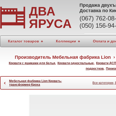
Продажа
двухъ
ДВА
Доставка по Ки
(067) 762-0
ЯРУСА
(050) 156-94
Каталог товаров
Коллекции
Оплата и до
Производитель Мебельная фабрика Lion ›
Кровати с ящиками для белья
,
Кровати односпальные
,
Кровати ДС
подростков
,
Произ
Мебельная фабрика Lion Кровать-
‹
Все категории,
трансформер Кроха