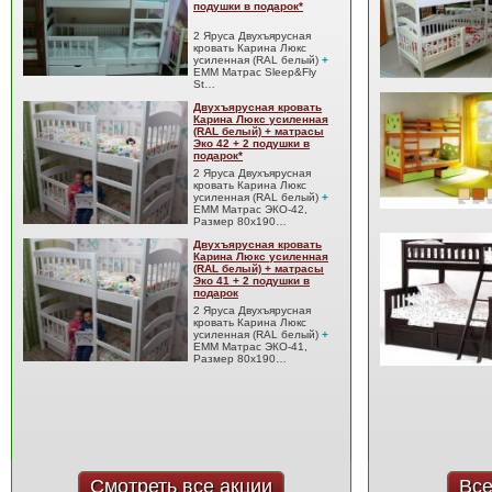
подушки в подарок*
2 Яруса Двухъярусная
кровать Карина Люкс
усиленная (RAL белый)
+
EMM Матрас Sleep&Fly
St…
Двухъярусная кровать
Карина Люкс усиленная
(RAL белый) + матрасы
Эко 42 + 2 подушки в
подарок*
2 Яруса Двухъярусная
кровать Карина Люкс
усиленная (RAL белый)
+
EMM Матрас ЭКО-42,
Размер 80x190…
Двухъярусная кровать
Карина Люкс усиленная
(RAL белый) + матрасы
Эко 41 + 2 подушки в
подарок
2 Яруса Двухъярусная
кровать Карина Люкс
усиленная (RAL белый)
+
EMM Матрас ЭКО-41,
Размер 80x190…
Смотреть все акции
Все