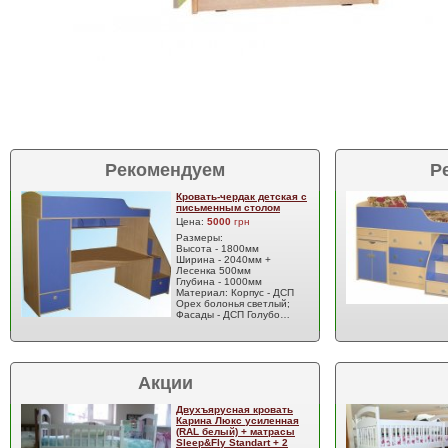
Рекомендуем
Р
Кровать-чердак детская с
письменным столом
Цена:
5000
грн
Размеры:
Высота - 1800мм
Ширина - 2040мм +
Лесенка 500мм
Глубина - 1000мм
Материал: Корпус - ДСП
Орех болонья светлый;
Фасады - ДСП Голубо…
Акции
Двухъярусная кровать
Карина Люкс усиленная
(RAL белый) + матрасы
Sleep&Fly Standart + 2