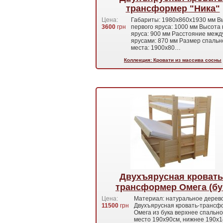
трансформер "Ника"
Цена:
Габариты: 1980x860x1930 мм В
3600
грн
первого яруса: 1000 мм Высота 
яруса: 900 мм Расстояние межд
ярусами: 870 мм Размер спальн
места: 1900x80…
Коллекция: Кровати из массива сосны
Двухъярусная кровать
трансформер Омега (бу
Цена:
Материал: натуральное дерево 
11500
грн
Двухъярусная кровать-трансф
Омега из бука верхнее спальн
место 190х90см, нижнее 190х1