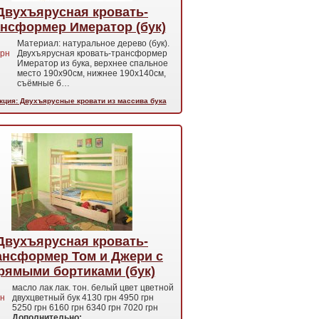
Двухъярусная кровать-
нсформер Имератор (бук)
Материал: натуральное дерево (бук).
рн
Двухъярусная кровать-трансформер
Имератор из бука, верхнее спальное
место 190х90см, нижнее 190х140см,
съёмные б…
кция: Двухъярусные кровати из массива бука
Двухъярусная кровать-
ансформер Том и Джери с
рямыми бортиками (бук)
масло лак лак. тон. белый цвет цветной
н
двухцветный бук 4130 грн 4950 грн
5250 грн 6160 грн 6340 грн 7020 грн
Дополнительно: