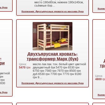
место 190х80см, нижнее 190х140см,
съёмные бор…
а бука
Колле
Коллекция: Двухъярусные кровати из массива бука
Двухъярусная кровать-
-
трансформер Марк (бук)
ри
Цена:
масло лак лак. тон. белый цвет цветной
тр
5470
грн
двухцветный бук 5470 грн 6530 грн
6750 грн 7560 грн 7970 грн 8500 грн
 цветной
дуб 6530 грн 7700 грн 7770 грн 9180
Цена:
грн
грн 9…
4800
гр
 грн
7830
Коллекция: Двухъярусные кровати из массива бука
а бука
Колле