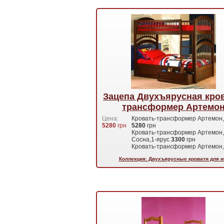
Зацепа Двухъярусная кров
трансформер Артемо
Цена:
Кровать-трансформер Артемон,
5280
грн
5280
грн
Кровать-трансформер Артемон,
Сосна,1-ярус
3300
грн
Кровать-трансформер Артемон
Коллекция: Двухъярусные кровати для и