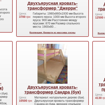
Двухъярусная кровать-
трансформер "Джерри"
тра
ысота
второго
Цена:
Габариты: 1980x860x1930 мм Высота
Цена:
у
3700
грн
первого яруса: 1000 мм Высота второго
12500
г
ого
яруса: 900 мм Расстояние между
ярусами: 870 мм Размер спального
места: 1900x80…
Коллекция: Кровати из массива сосны
Колле
-
тр
Двухъярусная кровать-
к)
п
трансформер Сандра (бук)
(бук).
Цена:
ормер
Цена:
Материал: натуральное дерево (бук).
4130
гр
ое
10500
грн
Двухъярусная кровать-трансформер
40см,
Сандра из бука, верхнее спальное