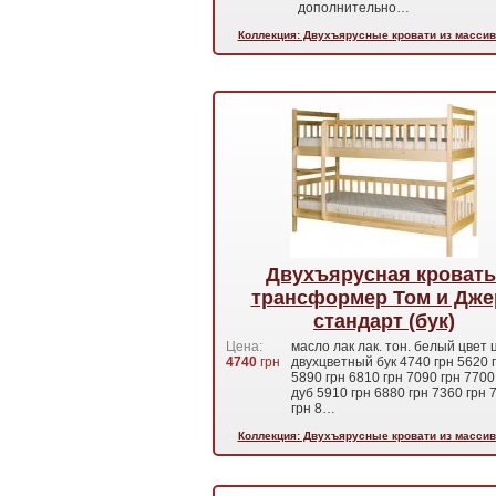
дополнительно…
Коллекция: Двухъярусные кровати из массив
Двухъярусная кровать
трансформер Том и Дже
стандарт (бук)
Цена:
масло лак лак. тон. белый цвет
4740
грн
двухцветный бук 4740 грн 5620 
5890 грн 6810 грн 7090 грн 7700
дуб 5910 грн 6880 грн 7360 грн 
грн 8…
Коллекция: Двухъярусные кровати из массив