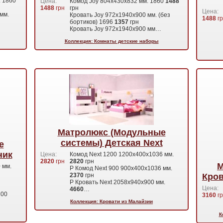
. 1860
Цена:
Комод Joy 804х430х832 мм. 1860
1488
1488
грн
грн
Цена:
мм.
Кровать Joy 972х1940х900 мм. (без
1488
гр
бортиков) 1696
1357
грн
Кровать Joy 972х1940х900 мм…
Коллекция: Комнаты детские наборы
Матролюкс (Модульные
системы) Детская Next
е
ник
Цена:
Комод Next 1200 1200х400х1036 мм.
2820
грн
2820
грн
М
 мм.
Р Комод Next 900 900х400х1036 мм.
2370
грн
Кров
Р Кровать Next 2058х940х900 мм.
Цена:
4660
…
200
3160
гр
Коллекция: Кровати из Малайзии
К