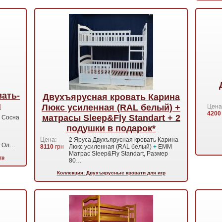
ать-
Двухъярусная кровать Карина
н
Люкс усиленная (RAL белый) +
Цена
4200
матрасы Sleep&Fly Standart + 2
 Сосна
подушки в подарок*
Цена:
2 Яруса Двухъярусная кровать Карина
, Ол…
8110
грн
Люкс усиленная (RAL белый)
+
EMM
Матрас Sleep&Fly Standart, Размер
гр
80…
Коллекция: Двухъярусные кровати для игр