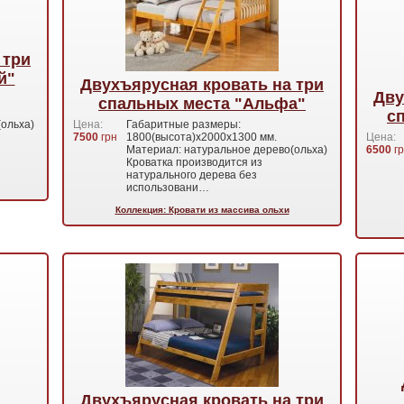
 три
й"
Двухъярусная кровать на три
Дву
спальных места "Альфа"
с
ольха)
Цена:
Габаритные размеры:
7500
грн
1800(высота)х2000х1300 мм.
Цена:
Материал: натуральное дерево(ольха)
6500
гр
Кроватка производится из
натурального дерева без
использовани…
Коллекция: Кровати из массива ольхи
Двухъярусная кровать на три