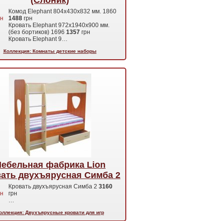
(Слоник)
Комод Elephant 804х430х832 мм. 1860
н
1488
грн
Кровать Elephant 972х1940х900 мм.
(без бортиков) 1696
1357
грн
Кровать Elephant 9…
Коллекция: Комнаты детские наборы
ебельная фабрика Lion
ать двухъярусная Симба 2
Кровать двухъярусная Симба 2
3160
н
грн
…
оллекция: Двухъярусные кровати для игр