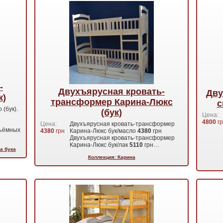
-
Двухъярусная кровать-
Дву
к)
трансформер Карина-Люкс
с
(бук).
(бук)
Цена:
4800
гр
Цена:
Двухъярусная кровать-трансформер
съёмных
4380
грн
Карина-Люкс бук/масло
4380
грн
Двухъярусная кровать-трансформер
Карина-Люкс бук/лак
5110
грн…
а бука
Коллекция: Карина