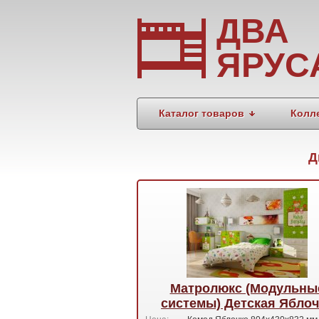
ДВА
ЯРУС
Каталог товаров
Колл
Д
Матролюкс (Модульны
системы) Детская Яблоч