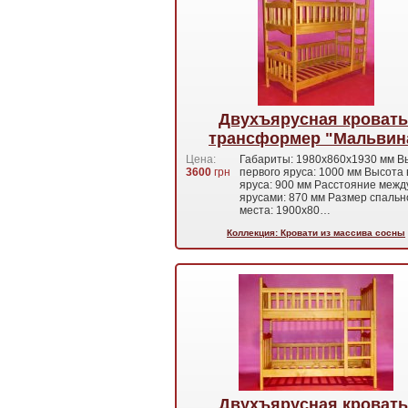
Двухъярусная кровать
трансформер "Мальвин
Цена:
Габариты: 1980x860x1930 мм В
3600
грн
первого яруса: 1000 мм Высота 
яруса: 900 мм Расстояние межд
ярусами: 870 мм Размер спальн
места: 1900x80…
Коллекция: Кровати из массива сосны
Двухъярусная кровать