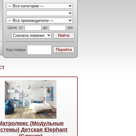
Цена:
от
до
грн
Код товара
ст
Матролюкс (Модульные
стемы) Детская Elephant