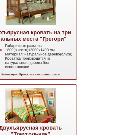
хъярусная кровать на три
пальных места "Грегори"
Габаритные размеры:
н
1800(высота)х2000х1400 мм.
Материал: натуральное дерево(ольха)
Кроватка производится из
натурального дерева без
использовани…
Коллекция: Кровати из массива ольхи
Двухъярусная кровать
"Треугольник"