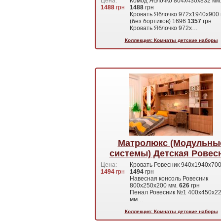
Цена:
Комод Яблочко 804х430х832 мм
1488
грн
1488
грн
Кровать Яблочко 972х1940х900 
(без бортиков) 1696
1357
грн
Кровать Яблочко 972х…
Коллекция: Комнаты детские наборы
Матролюкс (Модульны
системы) Детская Ровес
Цена:
Кровать Ровесник 940х1940х700
1494
грн
1494
грн
Навесная консоль Ровесник
800х250х200 мм.
626
грн
Пенал Ровесник №1 400х450х2
мм…
Коллекция: Комнаты детские наборы