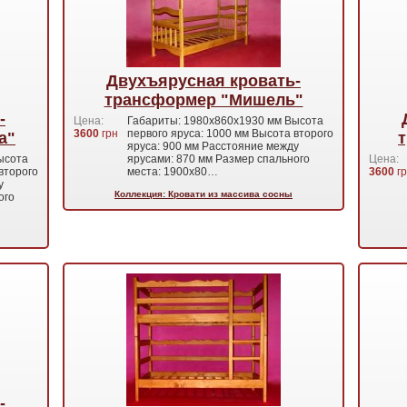
Двухъярусная кровать-
трансформер "Мишель"
-
Цена:
Габариты: 1980x860x1930 мм Высота
3600
грн
первого яруса: 1000 мм Высота второго
а"
яруса: 900 мм Расстояние между
ысота
ярусами: 870 мм Размер спального
Цена:
второго
места: 1900x80…
3600
гр
у
Коллекция: Кровати из массива сосны
ого
-