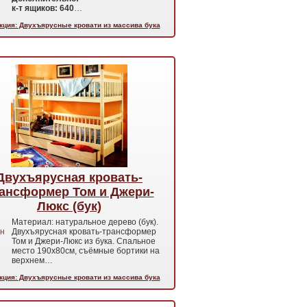
к-т ящиков: 640
…
кция: Двухъярусные кровати из массива бука
Двухъярусная кровать-
ансформер Том и Джери-
Люкс (бук)
Материал: натуральное дерево (бук).
н
Двухъярусная кровать-трансформер
Том и Джери-Люкс из бука. Спальное
место 190х80см, съёмные бортики на
верхнем…
кция: Двухъярусные кровати из массива бука