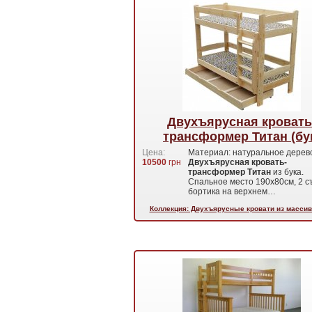
Двухъярусная кровать
трансформер Титан (бу
Цена:
Материал: натуральное дерево 
10500
грн
Двухъярусная кровать-
трансформер Титан
из бука.
Спальное место 190х80см, 2 
бортика на верхнем…
Коллекция: Двухъярусные кровати из массив