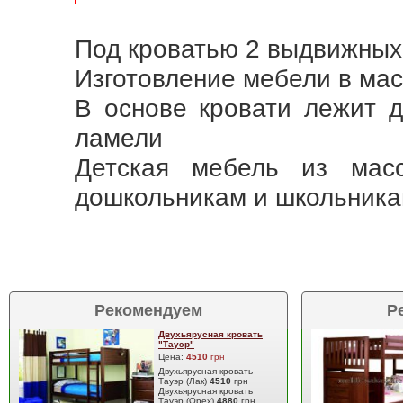
Под кроватью 2 выдвижных
Изготовление мебели в масс
В основе кровати лежит 
ламели
Детская мебель из мас
дошкольникам и школьника
Рекомендуем
Р
Двухьярусная кровать
"Тауэр"
Цена:
4510
грн
Двухьярусная кровать
Тауэр (Лак)
4510
грн
Двухьярусная кровать
Тауэр (Орех)
4880
грн