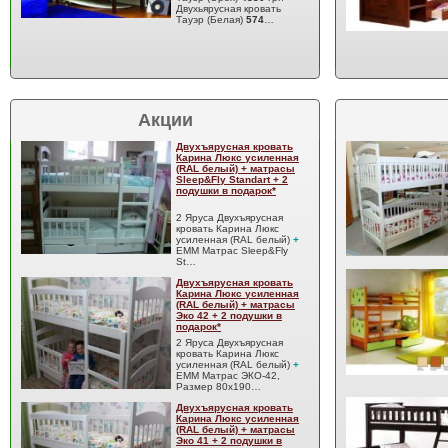
Двухьярусная кровать
Тауэр (Белая)
574
…
Акции
Двухъярусная кровать
Карина Люкс усиленная
(RAL белый) + матрасы
Sleep&Fly Standart + 2
подушки в подарок*
2 Яруса Двухъярусная
кровать Карина Люкс
усиленная (RAL белый)
+
EMM Матрас Sleep&Fly
St…
Двухъярусная кровать
Карина Люкс усиленная
(RAL белый) + матрасы
Эко 42 + 2 подушки в
подарок*
2 Яруса Двухъярусная
кровать Карина Люкс
усиленная (RAL белый)
+
EMM Матрас ЭКО-42,
Размер 80x190…
Двухъярусная кровать
Карина Люкс усиленная
(RAL белый) + матрасы
Эко 41 + 2 подушки в