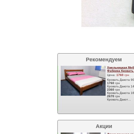
Рекомендуем
Хмельницкая Меб
Фабрика Кровать
Цена:
1760
грн
Кровать Дакота 9
1760
грн
Кровать Дакота 1
2360
грн
Кровать Дакота 1
2670
грн
Кровать Дакот…
Акции