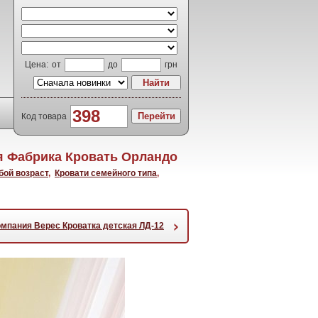
Цена:
от
до
грн
Код товара
 Фабрика Кровать Орландо
бой возраст
,
Кровати семейного типа
,
›
омпания Верес Кроватка детская ЛД-12