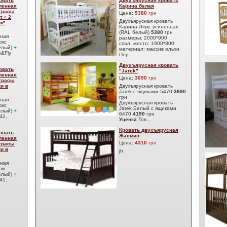
овать
Двухъярусная кровать
ленная
Карина белая
атрасы
Цена:
5380
грн
t + 2
Двухъярусная кровать
к*
Карина Люкс усиленная
(RAL белый)
5380
грн
сная
размеры: 2000*900
юкс
спал. место: 1900*800
елый)
+
материал: массив ольхи
&Fly
Пер…
Двухъярусная кровать
овать
"Jarek"
ленная
Цена:
3690
грн
атрасы
ки в
Двухъярусная кровать
Jarek с ящиками 5470
3690
грн
сная
Двухъярусная кровать
юкс
Jarek Белый с ящиками
елый)
+
6470
4190
грн
42,
Уценка
Тов…
Кровать двухъярусная
овать
Жасмин
ленная
Цена:
4310
грн
атрасы
ки в
jh
сная
юкс
елый)
+
41,