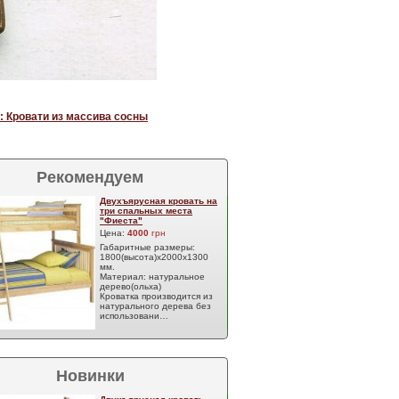
: Кровати из массива сосны
Рекомендуем
Двухъярусная кровать на
три спальных места
"Фиеста"
Цена:
4000
грн
Габаритные размеры:
1800(высота)х2000х1300
мм.
Материал: натуральное
дерево(ольха)
Кроватка производится из
натурального дерева без
использовани…
Новинки