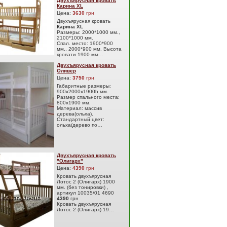
Двухъярусная кровать
Карина XL
Цена:
3630
грн
Двухъярусная кровать
Карина XL
Размеры: 2000*1000 мм.,
2100*1000 мм.
Спал. место: 1900*900
мм., 2000*900 мм. Высота
кровати 1900 мм…
Двухъярусная кровать
Оливер
Цена:
3750
грн
Габаритные размеры:
900х2000х1900h мм.
Размер спального места:
800х1900 мм.
Материал: массив
дерева(ольха).
Стандартный цвет:
ольха(дерево по…
Двухъярусная кровать
"Олигарх"
Цена:
4390
грн
Кровать двухъярусная
Лотос 2 (Олигарх) 1900
мм. (без тонировки) ,
артикул 10035/01 4690
4390
грн
Кровать двухъярусная
Лотос 2 (Олигарх) 19…