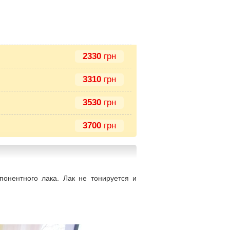
2330
грн
3310
грн
3530
грн
3700
грн
онентного лака. Лак не тонируется и