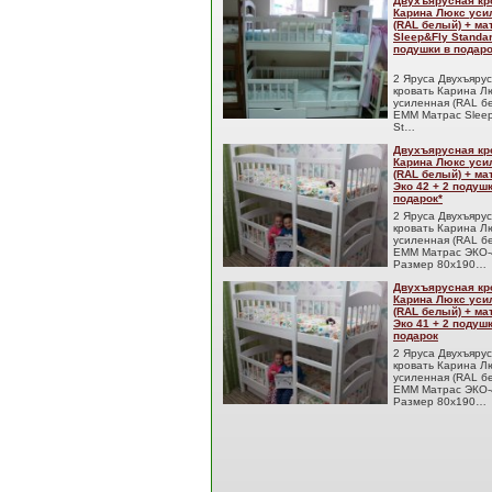
Двухъярусная кр
Карина Люкс уси
(RAL белый) + м
Sleep&Fly Standar
подушки в подаро
2 Яруса Двухъяру
кровать Карина Л
усиленная (RAL б
EMM Матрас Sleep
St…
Двухъярусная кр
Карина Люкс уси
(RAL белый) + м
Эко 42 + 2 подуш
подарок*
2 Яруса Двухъяру
кровать Карина Л
усиленная (RAL б
EMM Матрас ЭКО-
Размер 80x190…
Двухъярусная кр
Карина Люкс уси
(RAL белый) + м
Эко 41 + 2 подуш
подарок
2 Яруса Двухъяру
кровать Карина Л
усиленная (RAL б
EMM Матрас ЭКО-
Размер 80x190…