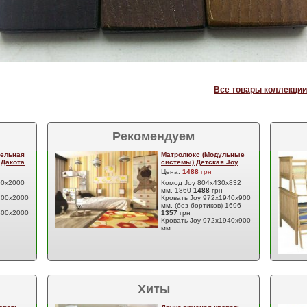
Все товары коллекции
Рекомендуем
ельная
Матролюкс (Модульные
 Дакота
системы) Детская Joy
Цена:
1488
грн
00х2000
Комод Joy 804х430х832
мм. 1860
1488
грн
400х2000
Кровать Joy 972х1940х900
мм. (без бортиков) 1696
600х2000
1357
грн
Кровать Joy 972х1940х900
мм…
Хиты