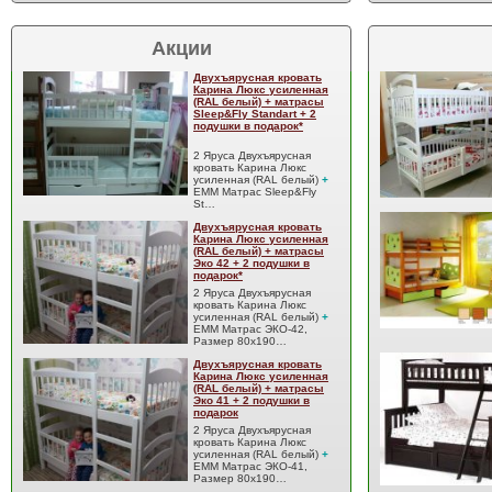
Акции
Двухъярусная кровать
Карина Люкс усиленная
(RAL белый) + матрасы
Sleep&Fly Standart + 2
подушки в подарок*
2 Яруса Двухъярусная
кровать Карина Люкс
усиленная (RAL белый)
+
EMM Матрас Sleep&Fly
St…
Двухъярусная кровать
Карина Люкс усиленная
(RAL белый) + матрасы
Эко 42 + 2 подушки в
подарок*
2 Яруса Двухъярусная
кровать Карина Люкс
усиленная (RAL белый)
+
EMM Матрас ЭКО-42,
Размер 80x190…
Двухъярусная кровать
Карина Люкс усиленная
(RAL белый) + матрасы
Эко 41 + 2 подушки в
подарок
2 Яруса Двухъярусная
кровать Карина Люкс
усиленная (RAL белый)
+
EMM Матрас ЭКО-41,
Размер 80x190…