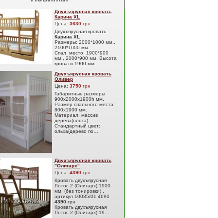
Двухъярусная кровать
Карина XL
Цена:
3630
грн
Двухъярусная кровать
Карина XL
Размеры: 2000*1000 мм.,
2100*1000 мм.
Спал. место: 1900*900
мм., 2000*900 мм. Высота
кровати 1900 мм…
Двухъярусная кровать
Оливер
Цена:
3750
грн
Габаритные размеры:
900х2000х1900h мм.
Размер спального места:
800х1900 мм.
Материал: массив
дерева(ольха).
Стандартный цвет:
ольха(дерево по…
Двухъярусная кровать
"Олигарх"
Цена:
4390
грн
Кровать двухъярусная
Лотос 2 (Олигарх) 1900
мм. (без тонировки) ,
артикул 10035/01 4690
4390
грн
Кровать двухъярусная
Лотос 2 (Олигарх) 19…