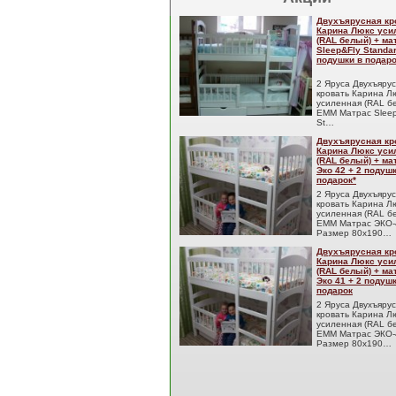
Двухъярусная кр
Карина Люкс уси
(RAL белый) + м
Sleep&Fly Standar
подушки в подаро
2 Яруса Двухъяру
кровать Карина Л
усиленная (RAL б
EMM Матрас Sleep
St…
Двухъярусная кр
Карина Люкс уси
(RAL белый) + м
Эко 42 + 2 подуш
подарок*
2 Яруса Двухъяру
кровать Карина Л
усиленная (RAL б
EMM Матрас ЭКО-
Размер 80x190…
Двухъярусная кр
Карина Люкс уси
(RAL белый) + м
Эко 41 + 2 подуш
подарок
2 Яруса Двухъяру
кровать Карина Л
усиленная (RAL б
EMM Матрас ЭКО-
Размер 80x190…