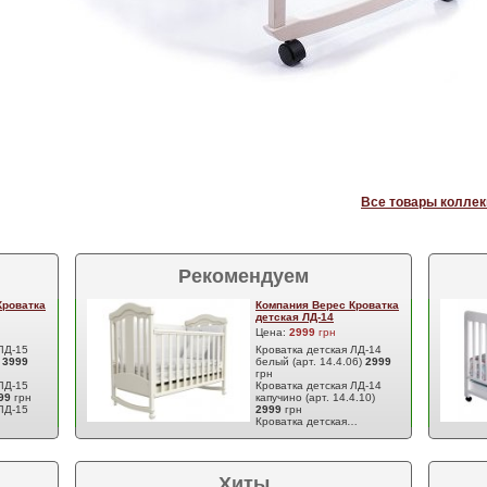
Все товары коллек
Рекомендуем
Кроватка
Компания Верес Кроватка
детская ЛД-14
Цена:
2999
грн
ЛД-15
Кроватка детская ЛД-14
)
3999
белый (арт. 14.4.06)
2999
грн
ЛД-15
Кроватка детская ЛД-14
99
грн
капучино (арт. 14.4.10)
ЛД-15
2999
грн
Кроватка детская…
Хиты