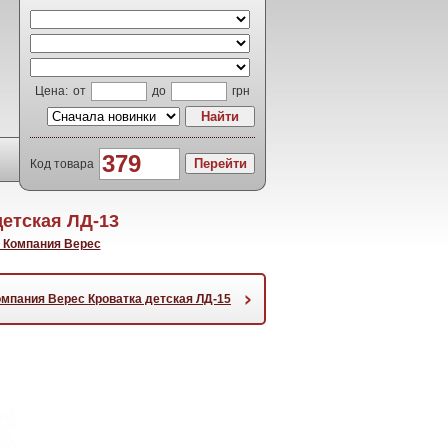
Цена:
от
до
грн
Код товара
етская ЛД-13
 Компания Верес
›
омпания Верес Кроватка детская ЛД-15