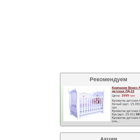
Рекомендуем
Компания Верес 
детская ЛД-15
Цена:
3999
грн
Кроватка детская 
белый (арт. 15.06
грн
Кроватка детская 
бук (арт. 15.01)
38
Кроватка детская 
оль…
Акции