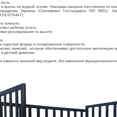
 кость.
 краски на водной основе. Накладка-грызунок изготовлена из пищ
андартам Украины (Сертификат Госстандарта ISO 9001). Зак
.02-07/54471.
по комнате;
огают ребенку уснуть;
нями регулирования по высоте;
а;
ые округлые формы и полированные поверхности;
дических ламелей, которые обеспечивает достаточную вентиляцию м
в детский диванчик;.
во изменять внешний вид модели, без изменения функциональности