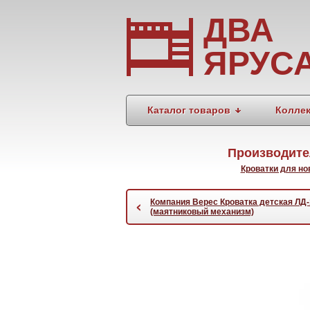
ДВА
ЯРУС
Каталог товаров
Колле
Производите
Кроватки для н
Компания Верес Кроватка детская ЛД-
‹
(маятниковый механизм)