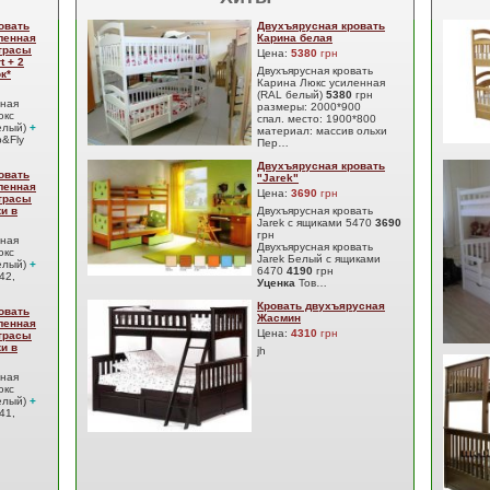
овать
Двухъярусная кровать
ленная
Карина белая
атрасы
Цена:
5380
грн
t + 2
Двухъярусная кровать
к*
Карина Люкс усиленная
(RAL белый)
5380
грн
сная
размеры: 2000*900
юкс
спал. место: 1900*800
елый)
+
материал: массив ольхи
&Fly
Пер…
Двухъярусная кровать
овать
"Jarek"
ленная
Цена:
3690
грн
атрасы
ки в
Двухъярусная кровать
Jarek с ящиками 5470
3690
грн
сная
Двухъярусная кровать
юкс
Jarek Белый с ящиками
елый)
+
6470
4190
грн
42,
Уценка
Тов…
Кровать двухъярусная
овать
Жасмин
ленная
Цена:
4310
грн
атрасы
ки в
jh
сная
юкс
елый)
+
41,