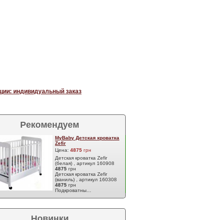
ции: индивидуальный заказ
Рекомендуем
MyBaby Детская кроватка
Zefir
Цена:
4875
грн
Детская кроватка Zefir
(белая) , артикул 160908
4875
грн
Детская кроватка Zefir
(ваниль) , артикул 160308
4875
грн
Подкроватны…
Новинки