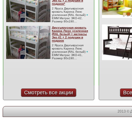
Эко 42 + 2 подушки в
подарок*
2 Яруса Двухъярусная
кровать Карина Люкс
усиленная (RAL белый)
+
EMM Матрас ЭКО-42,
Размер 80x190…
Двухъярусная кровать
Карина Люкс усиленная
(RAL белый) + матрасы
Эко 41 + 2 подушки в
подарок
2 Яруса Двухъярусная
кровать Карина Люкс
усиленная (RAL белый)
+
EMM Матрас ЭКО-41,
Размер 80x190…
Смотреть все акции
Все
2013 © 