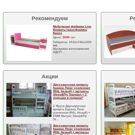
Рекомендуем
Р
Мебельная фабрика Lion
Кровать-трансформер
Кроха
Цена:
3690
грн
Габариты: 1632х740х1000
мм.
Материал изготовления:
ЛДСП…
Акции
Двухъярусная кровать
Карина Люкс усиленная
(RAL белый) + матрасы
Sleep&Fly Standart + 2
подушки в подарок*
2 Яруса Двухъярусная
кровать Карина Люкс
усиленная (RAL белый)
+
EMM Матрас Sleep&Fly
St…
Двухъярусная кровать
Карина Люкс усиленная
(RAL белый) + матрасы