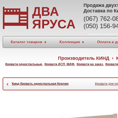
Продажа
двух
ДВА
Доставка по К
(067) 762-
ЯРУСА
(050) 156-9
Каталог товаров
Коллекции
Оплата и д
Производитель КИНД › К
Кровати односпальные
,
Кровати ДСП, МДФ
,
Кровати на заказ
,
Кроват
‹
Кинд Кровать односпальная Керлин
Кровати для п