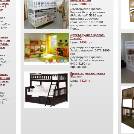
атрасы
Цена:
5380
грн
t + 2
Двухъярусная кровать
к*
Карина Люкс усиленная
(RAL белый)
5380
грн
сная
размеры: 2000*900
юкс
спал. место: 1900*800
елый)
+
материал: массив ольхи
&Fly
Пер…
Двухъярусная кровать
овать
"Jarek"
ленная
Цена:
3690
грн
атрасы
ки в
Двухъярусная кровать
Jarek с ящиками 5470
3690
грн
сная
Двухъярусная кровать
юкс
Jarek Белый с ящиками
елый)
+
6470
4190
грн
42,
Уценка
Тов…
Кровать двухъярусная
овать
Жасмин
ленная
Цена:
4310
грн
атрасы
ки в
jh
сная
юкс
елый)
+
41,