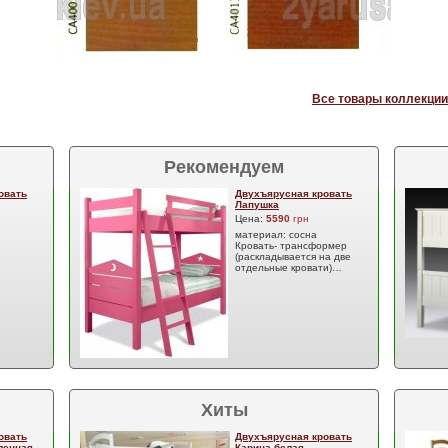
Все товары коллекции
Рекомендуем
овать
Двухъярусная кровать
Лапушка
Цена:
5590
грн
материал: сосна
Кровать- трансформер
(раскладывается на две
отдельные кровати)…
Хиты
овать
Двухъярусная кровать
ленная
Карина белая