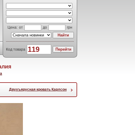
Цена:
от
до
грн
Код товара
алия
па
›
Двухъярусная кровать Карлсон