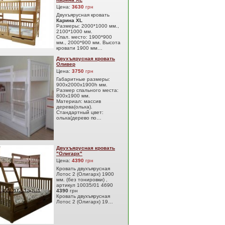
Цена:
3630
грн
Двухъярусная кровать
Карина XL
Размеры: 2000*1000 мм.,
2100*1000 мм.
Спал. место: 1900*900
мм., 2000*900 мм. Высота
кровати 1900 мм…
Двухъярусная кровать
Оливер
Цена:
3750
грн
Габаритные размеры:
900х2000х1900h мм.
Размер спального места:
800х1900 мм.
Материал: массив
дерева(ольха).
Стандартный цвет:
ольха(дерево по…
Двухъярусная кровать
"Олигарх"
Цена:
4390
грн
Кровать двухъярусная
Лотос 2 (Олигарх) 1900
мм. (без тонировки) ,
артикул 10035/01 4690
4390
грн
Кровать двухъярусная
Лотос 2 (Олигарх) 19…