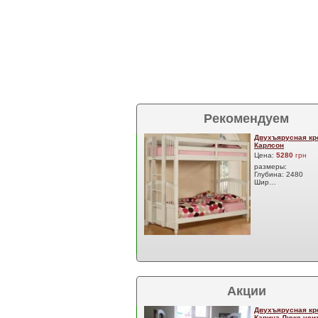
Рекомендуем
Двухъярусная кр
Карлсон
Цена:
5280
грн
размеры:
Глубина: 2480
Шир…
Акции
Двухъярусная кр
Карина Люкс уси