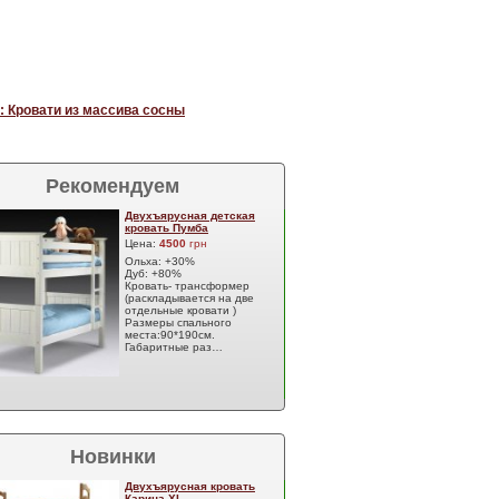
: Кровати из массива сосны
Рекомендуем
Двухъярусная детская
кровать Пумба
Цена:
4500
грн
Ольха: +30%
Дуб: +80%
Кровать- трансформер
(раскладывается на две
отдельные кровати )
Размеры спального
места:90*190см.
Габаритные раз…
Новинки
Двухъярусная кровать
Карина XL