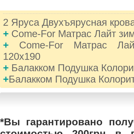
2 Яруса Двухъярусная кров
+
Come-For Матрас Лайт зим
+
Come-For Матрас Лай
120х190
+
Балакком Подушка Колорит
+
Балакком Подушка Колорит
*Вы гарантировано полу
стоимостью 200грн в п