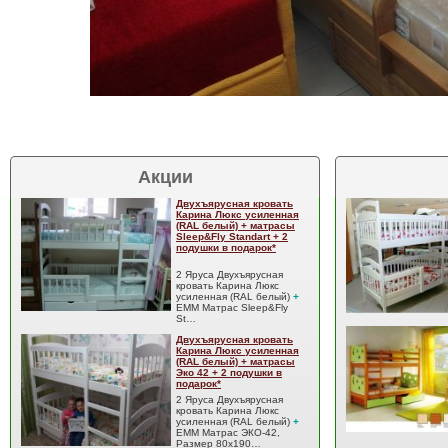
Акции
Двухъярусная кровать
Карина Люкс усиленная
(RAL белый) + матрасы
Sleep&Fly Standart + 2
подушки в подарок*
2 Яруса Двухъярусная
кровать Карина Люкс
усиленная (RAL белый)
+
EMM Матрас Sleep&Fly
St…
Двухъярусная кровать
Карина Люкс усиленная
(RAL белый) + матрасы
Эко 42 + 2 подушки в
подарок*
2 Яруса Двухъярусная
кровать Карина Люкс
усиленная (RAL белый)
+
EMM Матрас ЭКО-42,
Размер 80x190…