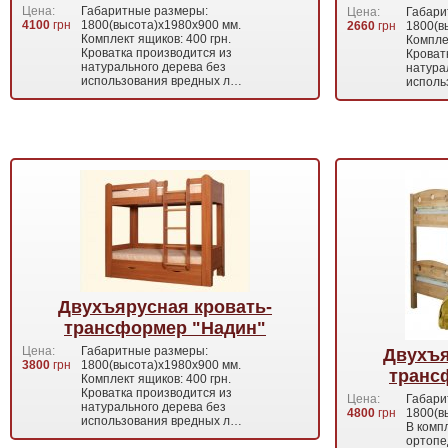
Цена:
Габаритные размеры:
Цена:
Габари
4100
грн
1800(высота)х1980х900 мм.
2660
грн
1800(в
Комплект ящиков: 400 грн.
Комплек
Кроватка производится из
Кроват
натурального дерева без
натура
использования вредных л…
исполь
Двухъярусная кровать-
трансформер "Надин"
Цена:
Габаритные размеры:
Двухъя
3800
грн
1800(высота)х1980х900 мм.
транс
Комплект ящиков: 400 грн.
Кроватка производится из
Цена:
Габари
натурального дерева без
4800
грн
1800(в
использования вредных л…
В комп
ортопе