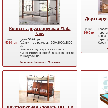
Двухъярус
Кровать двухъярусная Zlata
Цена:
Кроват
2600
грн
перего
New
Кроват
Цена:
Цена:
5020 грн.
перего
5020
грн
Габаритные размеры: 900х2000х1800
Кроват
мм.
Отличная двухъярусная кровать.
Имеет металлический каркас на ножках
из натуральног…
Коллекция: Кровати из Малайзии
Двухъярусная кровать DD Fun