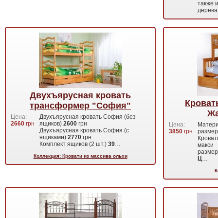
также 
дерева
Двухъярусная кровать
Кроват
трансформер "София"
Жа
Цена:
Двухъярусная кровать София (без
2660
грн
ящиков)
2600
грн
Цена:
Матери
Двухъярусная кровать София (с
3850
грн
размер
ящиками)
2770
грн
Кроват
Комплект ящиков (2 шт.)
39
…
макси
размер
Коллекция: Кровати из массива ольхи
Ц
…
К