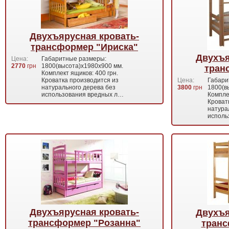
Двухъярусная кровать-
трансформер "Ириска"
Двухъя
Цена:
Габаритные размеры:
2770
грн
1800(высота)х1980х900 мм.
тран
Комплект ящиков: 400 грн.
Кроватка производится из
Цена:
Габари
натурального дерева без
3800
грн
1800(в
использования вредных л…
Комплек
Кроват
натура
исполь
Двухъярусная кровать-
Двухъя
трансформер "Розанна"
транс