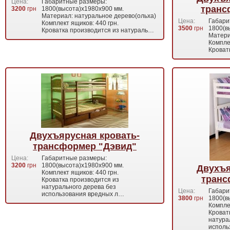
Цена:
Габаритные размеры:
транс
3200
грн
1800(высота)х1980х900 мм.
Материал: натуральное дерево(ольха)
Цена:
Габари
Комплект ящиков: 440 грн.
3500
грн
1800(в
Кроватка производится из натураль…
Матери
Комплек
Кроват
Двухъярусная кровать-
трансформер "Дэвид"
Цена:
Габаритные размеры:
3200
грн
1800(высота)х1980х900 мм.
Двухъя
Комплект ящиков: 440 грн.
транс
Кроватка производится из
натурального дерева без
Цена:
Габари
использования вредных л…
3800
грн
1800(в
Комплек
Кроват
натура
исполь