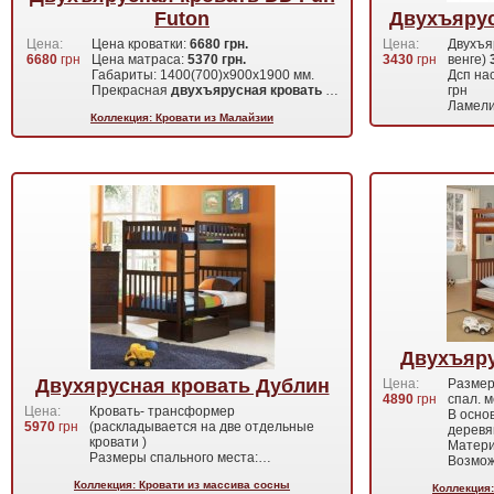
Futon
Двухъярус
Цена:
Цена кроватки:
6680 грн.
Цена:
Двухъя
6680
грн
Цена матраса:
5370 грн.
3430
грн
венге)
Габариты: 1400(700)х900х1900 мм.
Дсп на
Прекрасная
двухъярусная кровать
…
грн
Ламели
Коллекция: Кровати из Малайзии
Двухъяру
Двухярусная кровать Дублин
Цена:
Размер
4890
грн
спал. 
Цена:
Кровать- трансформер
В осно
5970
грн
(раскладывается на две отдельные
деревя
кровати )
Матери
Размеры спального места:…
Возмож
Коллекция: Кровати из массива сосны
Коллекция: