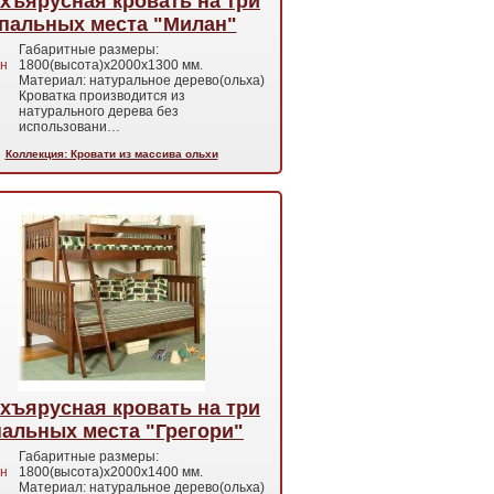
хъярусная кровать на три
пальных места "Милан"
Габаритные размеры:
н
1800(высота)х2000х1300 мм.
Материал: натуральное дерево(ольха)
Кроватка производится из
натурального дерева без
использовани…
Коллекция: Кровати из массива ольхи
хъярусная кровать на три
пальных места "Грегори"
Габаритные размеры:
н
1800(высота)х2000х1400 мм.
Материал: натуральное дерево(ольха)