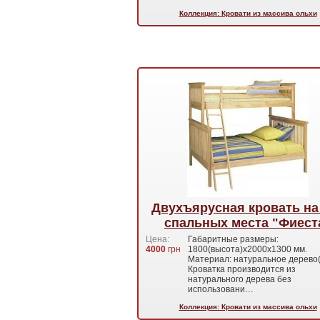
Коллекция: Кровати из массива ольхи
Двухъярусная кровать на
спальных места "Фиест
Цена:
Габаритные размеры:
4000
грн
1800(высота)х2000х1300 мм.
Материал: натуральное дерево(
Кроватка производится из
натурального дерева без
использовани…
Коллекция: Кровати из массива ольхи