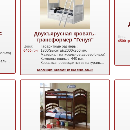
-
Двухъярусная кровать-
Цена:
трансформер "Генуя"
4500
гр
Цена:
Габаритные размеры:
6400
грн
1800(высота)х2000х900 мм.
ольха)
Материал: натуральное дерево(ольха)
Комплект ящиков: 440 грн.
ураль…
Кроватка производится из натураль…
Коллекция: Кровати из массива ольхи