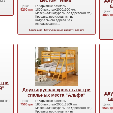
местом "Ника"
Дву
 без
с
Цена:
Габаритные размеры:
5200
грн
1800(высота)х2000х900 мм.
Цена:
Материал: натуральное дерево(ольха)
4800
гр
Кроватка производится из
натурального дерева без
использования…
Коллекция: Двухъярусные кровати для игр
 три
й"
Двухъярусная кровать на три
Дву
спальных места "Альфа"
с
ольха)
Цена:
Габаритные размеры:
7500
грн
1800(высота)х2000х1300 мм.
Цена:
Материал: натуральное дерево(ольха)
6500
гр
Кроватка производится из