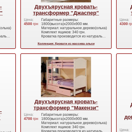
-
Двухъярусная кровать-
"
трансформер "Джаспер"
Цена:
Габаритные размеры:
Цена:
4500
грн
1800(высота)х2000х900 мм.
4300
гр
ольха)
Материал: натуральное дерево(ольха)
Комплект ящиков: 340 грн.
ураль…
Кроватка производится из натураль…
Коллекция: Кровати из массива ольхи
Двухъярусная кровать-
трансформер "Макензи"
-
Цена:
Габаритные размеры:
до
"
4700
грн
1800(высота)х2000х900 мм.
Материал: натуральное дерево(ольха)
Комплект ящиков: 340 грн.
Цена:
Кроватка производится из натураль…