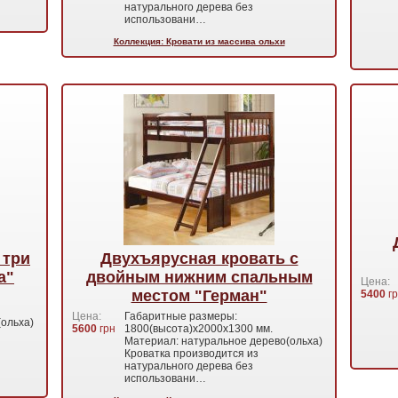
натурального дерева без
использовани…
Коллекция: Кровати из массива ольхи
 три
Двухъярусная кровать с
а"
двойным нижним спальным
Цена:
местом "Герман"
5400
гр
Цена:
Габаритные размеры:
ольха)
5600
грн
1800(высота)х2000х1300 мм.
Материал: натуральное дерево(ольха)
Кроватка производится из
натурального дерева без
использовани…