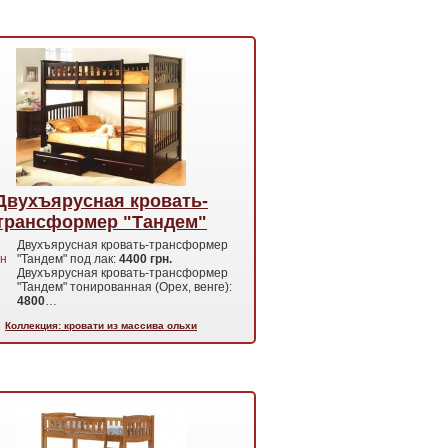
Двухъярусная кровать-
трансформер "Тандем"
Двухъярусная кровать-трансформер
н
"Тандем" под лак:
4400 грн.
Двухъярусная кровать-трансформер
"Тандем" тонированная (Орех, венге):
4800
…
Коллекция: кровати из массива ольхи