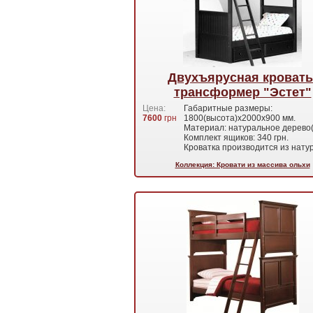
Двухъярусная кровать
трансформер "Эстет"
Цена:
Габаритные размеры:
7600
грн
1800(высота)х2000х900 мм.
Материал: натуральное дерево(
Комплект ящиков: 340 грн.
Кроватка производится из нат
Коллекция: Кровати из массива ольхи