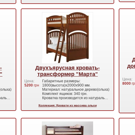
Д
до
-
Двухъярусная кровать-
"
трансформер "Марта"
Цена:
Цена:
Габаритные размеры:
8000
гр
5200
грн
1800(высота)х2000х900 мм.
ольха)
Материал: натуральное дерево(ольха)
Комплект ящиков: 340 грн.
ураль…
Кроватка производится из натураль…
Коллекция: Кровати из массива ольхи