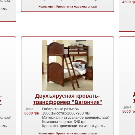
ольха)
4500
гр
Коллекция: Кровати из массива ольхи
ураль…
-
Двухъярусная кровать-
"
трансформер "Вагончик"
Цена:
Цена:
Габаритные размеры:
5000
гр
6000
грн
1800(высота)х2000х900 мм.
ольха)
Материал: натуральное дерево(ольха)
Комплект ящиков: 340 грн.
ураль…
Кроватка производится из натураль…
Коллекция: Кровати из массива ольхи