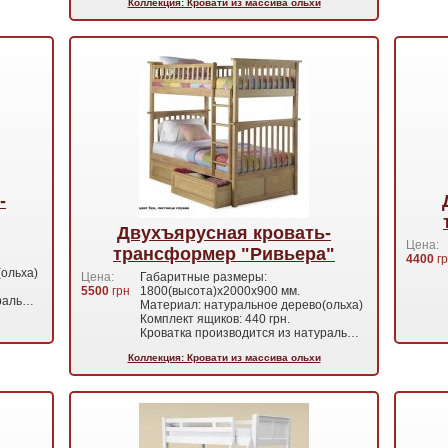
Коллекция: Кровати из массива ольхи
-
Двухъярусная кровать-
Цена:
трансформер "Ривьера"
4400
гр
ольха)
Цена:
Габаритные размеры:
5500
грн
1800(высота)х2000х900 мм.
ураль…
Материал: натуральное дерево(ольха)
Комплект ящиков: 440 грн.
Кроватка производится из натураль…
Коллекция: Кровати из массива ольхи