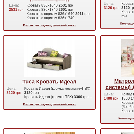
Цена:
Кроват
Цена:
Кровать 836х1640
2531
грн
3120
грн
3120
г
2531
грн
Кровать 836х1740
2601
грн
Кроват
Кровать с ящиком 836х1640
2911
грн
грн…
Кровать с ящиком 836х1740…
Коллекци
Коллекция: индивидуальный заказ
Матрол
Tuca Кровать Идеал
системы) 
Цена:
Кровать Идеал (кромка меламин+ПВХ)
3120
грн
3120
грн
Цена:
Комод 
Кровать Идеал (кромка ПВХ)
3300
грн…
1488
грн
1860
1
Кроват
Коллекция: индивидуальный заказ
(без б
Крова
Коллекция