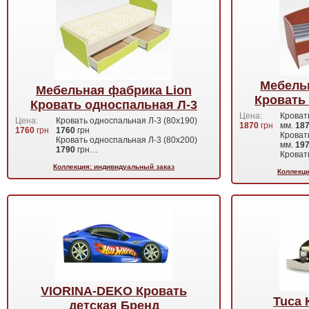
Мебель
Мебельная фабрика Lion
Кровать
Кровать односпальная Л-3
Цена:
Кроват
Цена:
Кровать односпальная Л-3 (80х190)
1870
грн
мм.
18
1760
грн
1760
грн
Кроват
Кровать односпальная Л-3 (80х200)
мм.
19
1790
грн…
Кроват
Коллекция: индивидуальный заказ
Коллекци
VIORINA-DEKO Кровать
Tuca 
детская Бренд