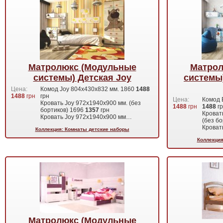
Матролюкс (Модульные
Матрол
системы) Детская Joy
системы)
Цена:
Комод Joy 804х430х832 мм. 1860
1488
1488
грн
грн
Цена:
Комод 
Кровать Joy 972х1940х900 мм. (без
1488
грн
1488
г
бортиков) 1696
1357
грн
Кроват
Кровать Joy 972х1940х900 мм…
(без б
Кроват
Коллекция: Комнаты детские наборы
Коллекция
Матролюкс (Модульные