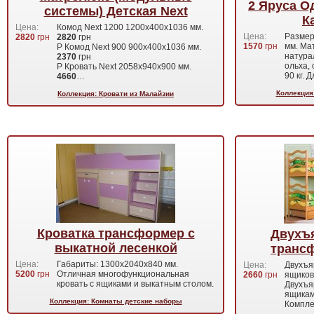
2 Яруса О
системы) Детская Next
К
Цена:
Комод Next 1200 1200х400х1036 мм.
Цена:
Размер
2820
грн
2820
грн
1570
грн
мм. Ма
Р Комод Next 900 900х400х1036 мм.
натура
2370
грн
ольха,
Р Кровать Next 2058х940х900 мм.
90 кг.
4660
…
Коллекция
Коллекция: Кровати из Малайзии
Кроватка трансформер с
Двухъ
выкатной лесенкой
транс
Цена:
Габариты: 1300х2040х840 мм.
Цена:
Двухъя
5200
грн
Отличная многофункциональная
2660
грн
ящиков
кровать с ящиками и выкатным столом.
Двухъя
ящика
Коллекция: Комнаты детские наборы
Компле