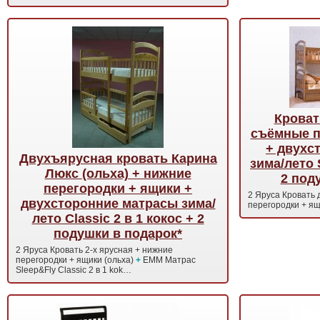
Кроват
съёмные п
+ двухс
Двухъярусная кровать Карина
зима/лето 
Люкс (ольха) + нижние
2 под
перегородки + ящики +
2 Яруса Кровать
двухсторонние матрасы зима/
перегородки + я
лето Classic 2 в 1 кокос + 2
подушки в подарок*
2 Яруса Кровать 2-х ярусная + нижние
перегородки + ящики (ольха)
+
EMM Матрас
Sleep&Fly Classic 2 в 1 kok…