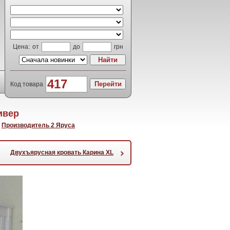
Цена:
от
до
грн
Код товара
ивер
,
Производитель 2 Яруса
›
Двухъярусная кровать Карина XL