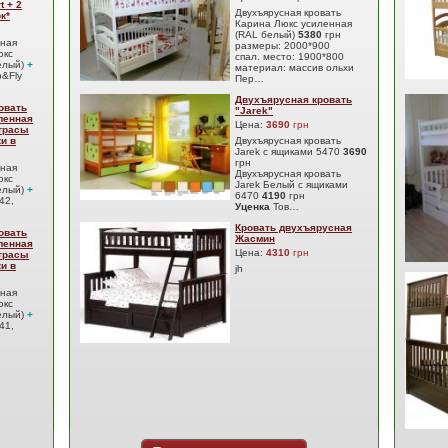
t + 2
Двухъярусная кровать
к*
Карина Люкс усиленная
(RAL белый)
5380
грн
сная
размеры: 2000*900
юкс
спал. место: 1900*800
елый)
+
материал: массив ольхи
&Fly
Пер…
Двухъярусная кровать
овать
"Jarek"
ленная
Цена:
3690
грн
атрасы
ки в
Двухъярусная кровать
Jarek с ящиками 5470
3690
грн
сная
Двухъярусная кровать
юкс
Jarek Белый с ящиками
елый)
+
6470
4190
грн
42,
Уценка
Тов…
Кровать двухъярусная
овать
Жасмин
ленная
Цена:
4310
грн
атрасы
ки в
jh
сная
юкс
елый)
+
41,