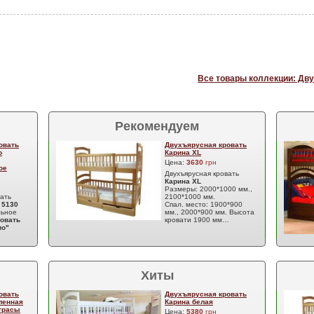
Все товары коллекции: Дву
Рекомендуем
овать
Двухъярусная кровать
о
Карина XL
Цена:
3630
грн
ое
Двухъярусная кровать
Карина XL
Размеры: 2000*1000 мм.,
вать
2100*1000 мм.
о
5130
Спал. место: 1900*900
льное
мм., 2000*900 мм. Высота
овать
кровати 1900 мм…
ио"
Хиты
овать
Двухъярусная кровать
ленная
Карина белая
атрасы
Цена:
5380
грн