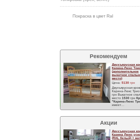
Покраска в цвет Ral
Рекомендуем
Двухъярусная кр
Карина-Люкс Три
(дополнительное
выкатное спальн
место)
Цена:
5130
грн
Двухъярусная кро
Карина-Люкс Три
грн Выкатное спа
место
1530
грн
Кр
"Карина-Люкс Тр
имеет…
Акции
Двухъярусная кр
Карина Люкс уси
(RAL белый) + м