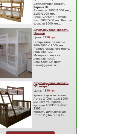
Двухъярусная кровать
Карина XL
Размеры: 2000*1000 мм.,
2100*1000 мм.
Спал. место: 1900*900
мм., 2000*900 мм. Высота
кровати 1900 мм…
Двухъярусная кровать
Оливер
Цена:
3750
грн
Габаритные размеры:
900х2000х1900h мм.
Размер спального места:
800х1900 мм.
Материал: массив
дерева(ольха).
Стандартный цвет:
ольха(дерево по…
Двухъярусная кровать
"Олигарх"
Цена:
4390
грн
Кровать двухъярусная
Лотос 2 (Олигарх) 1900
мм. (без тонировки) ,
артикул 10035/01 4690
4390
грн
Кровать двухъярусная
Лотос 2 (Олигарх) 19…