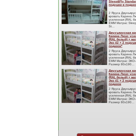
Sleep&Fly Standar
подушки в подаро
2 Яруса Двухъяру
кровать Карина Л
усиленная (RAL б
EMM Матрас Sleep
St…
Двухъярусная кр
Карина Люкс уси
(RAL белый) + м
Эко 42 + 2 подуш
подарок*
2 Яруса Двухъяру
кровать Карина Л
усиленная (RAL б
EMM Матрас ЭКО-
Размер 80x190…
Двухъярусная кр
Карина Люкс уси
(RAL белый) + м
Эко 41 + 2 подуш
подарок
2 Яруса Двухъяру
кровать Карина Л
усиленная (RAL б
EMM Матрас ЭКО-
Размер 80x190…