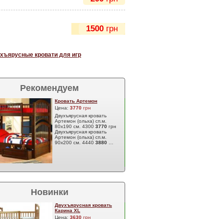
1500
грн
хъярусные кровати для игр
Рекомендуем
Кровать Артемон
Цена:
3770
грн
Двухъярусная кровать
Артемон (ольха) сп.м.
80х190 см. 4300
3770
грн
Двухъярусная кровать
Артемон (ольха) сп.м.
90х200 см. 4440
3880
…
Новинки
Двухъярусная кровать
Карина XL
Цена:
3630
грн