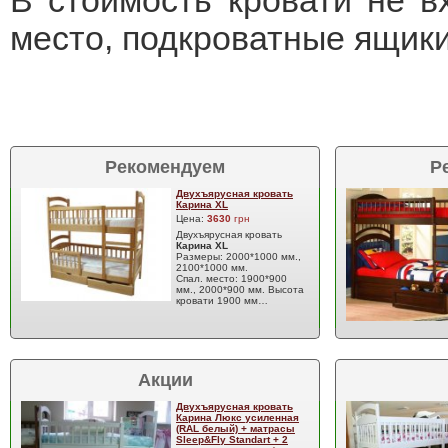
В стоимость кровати не в
место, подкроватные ящик
Рекомендуем
Р
Двухъярусная кровать
Карина XL
Цена:
3630
грн
Двухъярусная кровать
Карина XL
Размеры: 2000*1000 мм.,
2100*1000 мм.
Спал. место: 1900*900
мм., 2000*900 мм. Высота
кровати 1900 мм…
Акции
Двухъярусная кровать
Карина Люкс усиленная
(RAL белый) + матрасы
Sleep&Fly Standart + 2