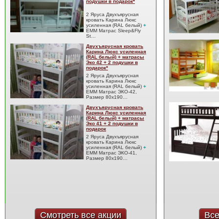
подушки в подарок*
2 Яруса Двухъярусная
кровать Карина Люкс
усиленная (RAL белый)
+
EMM Матрас Sleep&Fly
St…
Двухъярусная кровать
Карина Люкс усиленная
(RAL белый) + матрасы
Эко 42 + 2 подушки в
подарок*
2 Яруса Двухъярусная
кровать Карина Люкс
усиленная (RAL белый)
+
EMM Матрас ЭКО-42,
Размер 80x190…
Двухъярусная кровать
Карина Люкс усиленная
(RAL белый) + матрасы
Эко 41 + 2 подушки в
подарок
2 Яруса Двухъярусная
кровать Карина Люкс
усиленная (RAL белый)
+
EMM Матрас ЭКО-41,
Размер 80x190…
Смотреть все акции
Все