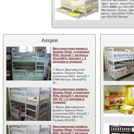
80х160 Материал: Ол
Цвет: венге, орех(Лак)
2950
2500
грн 80х190
Материал: Ольха, Цве
венге, орех(Лак) 3100
грн 80х160 Матер…
Акции
Двухъярусная кровать
Карина Люкс усиленная
(RAL белый) + матрасы
Sleep&Fly Standart + 2
подушки в подарок*
2 Яруса Двухъярусная
кровать Карина Люкс
усиленная (RAL белый)
+
EMM Матрас Sleep&Fly
St…
Двухъярусная кровать
Карина Люкс усиленная
(RAL белый) + матрасы
Эко 42 + 2 подушки в
подарок*
2 Яруса Двухъярусная
кровать Карина Люкс
усиленная (RAL белый)
+
EMM Матрас ЭКО-42,
Размер 80x190…
Двухъярусная кровать
Карина Люкс усиленная
(RAL белый) + матрасы