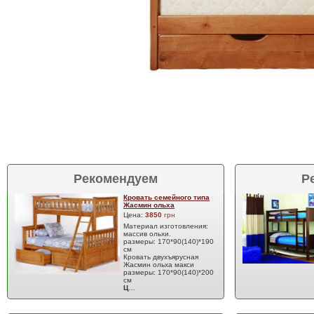
Рекомендуем
Р
Кровать семейного типа
Жасмин ольха
Цена:
3850
грн
Материал изготовления:
массив ольхи.
размеры: 170*90(140)*190
см
Кровать двухъярусная
Жасмин ольха макси
размеры: 170*90(140)*200
см
Ц
…