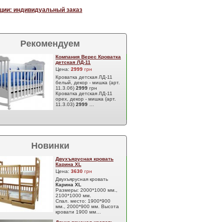
ции: индивидуальный заказ
Рекомендуем
Компания Верес Кроватка
детская ЛД-11
Цена:
2999
грн
Кроватка детская ЛД-11
белый, декор - мишка (арт.
11.3.06)
2999
грн
Кроватка детская ЛД-11
орех, декор - мишка (арт.
11.3.03)
2999
…
Новинки
Двухъярусная кровать
Карина XL
Цена:
3630
грн
Двухъярусная кровать
Карина XL
Размеры: 2000*1000 мм.,
2100*1000 мм.
Спал. место: 1900*900
мм., 2000*900 мм. Высота
кровати 1900 мм…