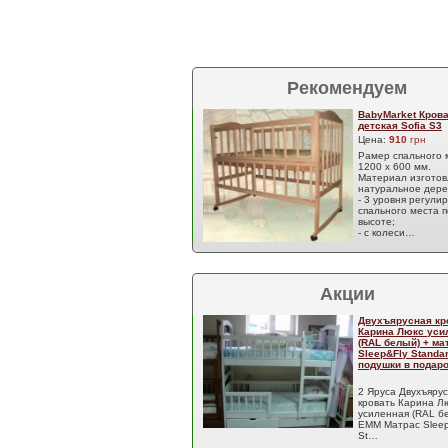
Рекомендуем
BabyMarket Кров
детская Sofia S3
Цена:
910
грн
Рамер спального 
1200 х 600 мм.
Материал изготов
натуральное дере
- 3 уровня регули
спального места п
высоте;
- с колеси…
Акции
Двухъярусная кр
Карина Люкс уси
(RAL белый) + м
Sleep&Fly Standar
подушки в подаро
2 Яруса Двухъяру
кровать Карина Л
усиленная (RAL б
EMM Матрас Sleep
St…