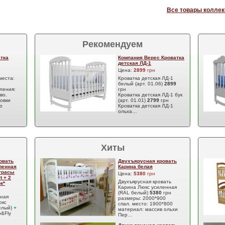
Все товары коллек
Рекомендуем
атка
Компания Верес Кроватка
детская ЛД-1
Цена:
2899
грн
места:
Кроватка детская ЛД-1
белый (арт. 01.06)
2899
ления:
грн
во.
Кроватка детская ЛД-1 бук
ровки
(арт. 01.01)
2799
грн
о
Кроватка детская ЛД-1
ольха…
Хиты
овать
Двухъярусная кровать
ленная
Карина белая
атрасы
Цена:
5380
грн
t + 2
Двухъярусная кровать
к*
Карина Люкс усиленная
(RAL белый)
5380
грн
сная
размеры: 2000*900
юкс
спал. место: 1900*800
елый)
+
материал: массив ольхи
&Fly
Пер…