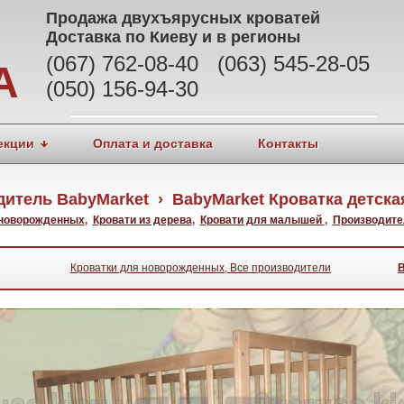
Продажа
двухъярусных кроватей
Доставка по Киеву и в регионы
(067) 762-08-40 (063) 545-28-05
А
(050) 156-94-30
екции
Оплата и доставка
Контакты
итель BabyMarket › BabyMarket Кроватка детская
 новорожденных
,
Кровати из дерева
,
Кровати для малышей
,
Производите
Кроватки для новорожденных, Все производители
B