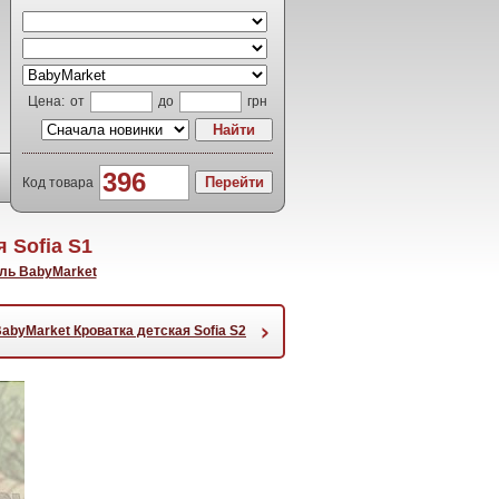
Цена:
от
до
грн
Код товара
 Sofia S1
ль BabyMarket
›
abyMarket Кроватка детская Sofia S2