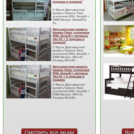
подушки в подарок*
2 Яруса Двухъярусная
кровать Карина Люкс
усиленная (RAL белый)
+
EMM Матрас Sleep&Fly
St…
Двухъярусная кровать
Карина Люкс усиленная
(RAL белый) + матрасы
Эко 42 + 2 подушки в
подарок*
2 Яруса Двухъярусная
кровать Карина Люкс
усиленная (RAL белый)
+
EMM Матрас ЭКО-42,
Размер 80x190…
Двухъярусная кровать
Карина Люкс усиленная
(RAL белый) + матрасы
Эко 41 + 2 подушки в
подарок
2 Яруса Двухъярусная
кровать Карина Люкс
усиленная (RAL белый)
+
EMM Матрас ЭКО-41,
Размер 80x190…
Смотреть все акции
Все