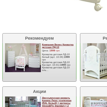
Рекомендуем
Р
Компания Верес Кроватка
детская ЛД-10
Цена:
1999
грн
Кроватка детская ЛД-10
белый (арт. 10.06)
1999
грн
Кроватка детская ЛД-10
бук (арт. 10.01)
1999
грн
Кроватка детская ЛД-10
оль…
Акции
Двухъярусная кровать
Карина Люкс усиленная
(RAL белый) + матрасы
Sleep&Fly Standart + 2