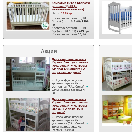
Компания Верес Кроватка
детская ЛД-10 (с
механизмом качания)
Цена:
2299
грн
Кроватка детская ЛД-10
белый (арт. 10.1.06)
2299
грн
Кроватка детская ЛД-10
бук (арт. 10.1.01)
2249
грн
Кроватка детская ЛД-10…
Акции
Двухъярусная кровать
Карина Люкс усиленная
(RAL белый) + матрасы
Sleep&Fly Standart + 2
подушки в подарок*
2 Яруса Двухъярусная
кровать Карина Люкс
усиленная (RAL белый)
+
EMM Матрас Sleep&Fly
St…
Двухъярусная кровать
Карина Люкс усиленная
(RAL белый) + матрасы
Эко 42 + 2 подушки в
подарок*
2 Яруса Двухъярусная
кровать Карина Люкс
усиленная (RAL белый)
+
EMM Матрас ЭКО-42,
Размер 80x190…