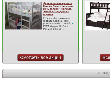
Двухъярусная кровать
Карина Люкс усиленная
(RAL белый) + матрасы
Эко 41 + 2 подушки в
подарок
2 Яруса Двухъярусная
кровать Карина Люкс
усиленная (RAL белый)
+
EMM Матрас ЭКО-41,
Размер 80x190…
Смотреть все акции
Все
2013 © 