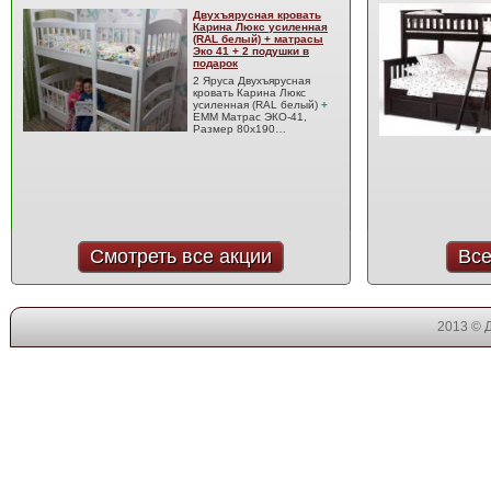
Двухъярусная кровать
Карина Люкс усиленная
(RAL белый) + матрасы
Эко 41 + 2 подушки в
подарок
2 Яруса Двухъярусная
кровать Карина Люкс
усиленная (RAL белый)
+
EMM Матрас ЭКО-41,
Размер 80x190…
Смотреть все акции
Все
2013 © 