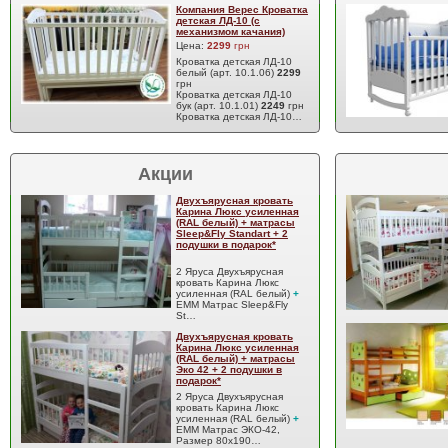
Компания Верес Кроватка
детская ЛД-10 (с
механизмом качания)
Цена:
2299
грн
Кроватка детская ЛД-10
белый (арт. 10.1.06)
2299
грн
Кроватка детская ЛД-10
бук (арт. 10.1.01)
2249
грн
Кроватка детская ЛД-10…
Акции
Двухъярусная кровать
Карина Люкс усиленная
(RAL белый) + матрасы
Sleep&Fly Standart + 2
подушки в подарок*
2 Яруса Двухъярусная
кровать Карина Люкс
усиленная (RAL белый)
+
EMM Матрас Sleep&Fly
St…
Двухъярусная кровать
Карина Люкс усиленная
(RAL белый) + матрасы
Эко 42 + 2 подушки в
подарок*
2 Яруса Двухъярусная
кровать Карина Люкс
усиленная (RAL белый)
+
EMM Матрас ЭКО-42,
Размер 80x190…