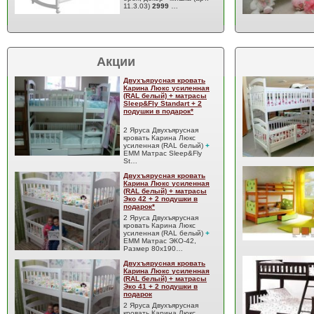
11.3.03)
2999
…
Акции
Двухъярусная кровать
Карина Люкс усиленная
(RAL белый) + матрасы
Sleep&Fly Standart + 2
подушки в подарок*
2 Яруса Двухъярусная
кровать Карина Люкс
усиленная (RAL белый)
+
EMM Матрас Sleep&Fly
St…
Двухъярусная кровать
Карина Люкс усиленная
(RAL белый) + матрасы
Эко 42 + 2 подушки в
подарок*
2 Яруса Двухъярусная
кровать Карина Люкс
усиленная (RAL белый)
+
EMM Матрас ЭКО-42,
Размер 80x190…
Двухъярусная кровать
Карина Люкс усиленная
(RAL белый) + матрасы
Эко 41 + 2 подушки в
подарок
2 Яруса Двухъярусная
кровать Карина Люкс