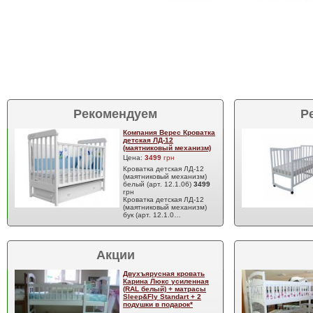
Рекомендуем
Р
Компания Верес Кроватка
детская ЛД-12
(маятниковый механизм)
Цена:
3499
грн
Кроватка детская ЛД-12
(маятниковый механизм)
белый (арт. 12.1.06)
3499
грн
Кроватка детская ЛД-12
(маятниковый механизм)
бук (арт. 12.1.0…
Акции
Двухъярусная кровать
Карина Люкс усиленная
(RAL белый) + матрасы
Sleep&Fly Standart + 2
подушки в подарок*