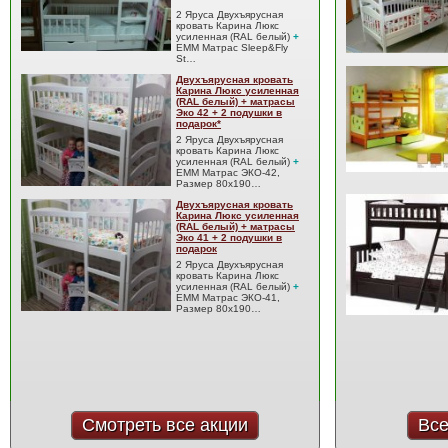
2 Яруса Двухъярусная
кровать Карина Люкс
усиленная (RAL белый)
+
EMM Матрас Sleep&Fly
St…
Двухъярусная кровать
Карина Люкс усиленная
(RAL белый) + матрасы
Эко 42 + 2 подушки в
подарок*
2 Яруса Двухъярусная
кровать Карина Люкс
усиленная (RAL белый)
+
EMM Матрас ЭКО-42,
Размер 80x190…
Двухъярусная кровать
Карина Люкс усиленная
(RAL белый) + матрасы
Эко 41 + 2 подушки в
подарок
2 Яруса Двухъярусная
кровать Карина Люкс
усиленная (RAL белый)
+
EMM Матрас ЭКО-41,
Размер 80x190…
Смотреть все акции
Все