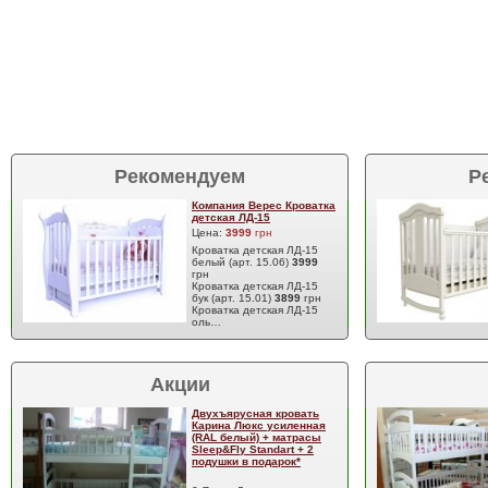
Рекомендуем
Р
Компания Верес Кроватка
детская ЛД-15
Цена:
3999
грн
Кроватка детская ЛД-15
белый (арт. 15.06)
3999
грн
Кроватка детская ЛД-15
бук (арт. 15.01)
3899
грн
Кроватка детская ЛД-15
оль…
Акции
Двухъярусная кровать
Карина Люкс усиленная
(RAL белый) + матрасы
Sleep&Fly Standart + 2
подушки в подарок*