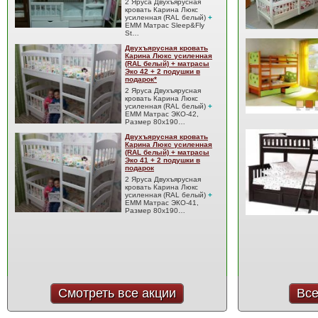
2 Яруса Двухъярусная
кровать Карина Люкс
усиленная (RAL белый)
+
EMM Матрас Sleep&Fly
St…
Двухъярусная кровать
Карина Люкс усиленная
(RAL белый) + матрасы
Эко 42 + 2 подушки в
подарок*
2 Яруса Двухъярусная
кровать Карина Люкс
усиленная (RAL белый)
+
EMM Матрас ЭКО-42,
Размер 80x190…
Двухъярусная кровать
Карина Люкс усиленная
(RAL белый) + матрасы
Эко 41 + 2 подушки в
подарок
2 Яруса Двухъярусная
кровать Карина Люкс
усиленная (RAL белый)
+
EMM Матрас ЭКО-41,
Размер 80x190…
Смотреть все акции
Все