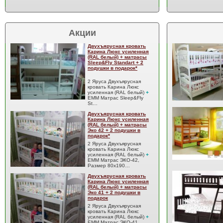
Акции
Двухъярусная кровать
Карина Люкс усиленная
(RAL белый) + матрасы
Sleep&Fly Standart + 2
подушки в подарок*
2 Яруса Двухъярусная
кровать Карина Люкс
усиленная (RAL белый)
+
EMM Матрас Sleep&Fly
St…
Двухъярусная кровать
Карина Люкс усиленная
(RAL белый) + матрасы
Эко 42 + 2 подушки в
подарок*
2 Яруса Двухъярусная
кровать Карина Люкс
усиленная (RAL белый)
+
EMM Матрас ЭКО-42,
Размер 80x190…
Двухъярусная кровать
Карина Люкс усиленная
(RAL белый) + матрасы
Эко 41 + 2 подушки в
подарок
2 Яруса Двухъярусная
кровать Карина Люкс
усиленная (RAL белый)
+
EMM Матрас ЭКО-41,