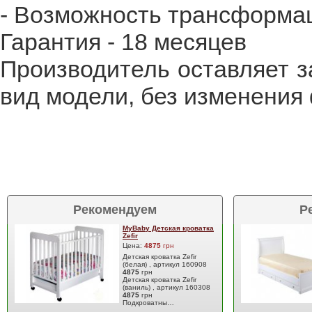
- Возможность трансформац
Гарантия - 18 месяцев
Производитель оставляет з
вид модели, без изменения
Рекомендуем
Р
MyBaby Детская кроватка
Zefir
Цена:
4875
грн
Детская кроватка Zefir
(белая) , артикул 160908
4875
грн
Детская кроватка Zefir
(ваниль) , артикул 160308
4875
грн
Подкроватны…