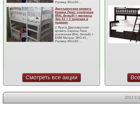
Размер 80x190…
Двухъярусная кровать
Карина Люкс усиленная
(RAL белый) + матрасы
Эко 41 + 2 подушки в
подарок
2 Яруса Двухъярусная
кровать Карина Люкс
усиленная (RAL белый)
+
EMM Матрас ЭКО-41,
Размер 80x190…
Смотреть все акции
Все
2013 © 