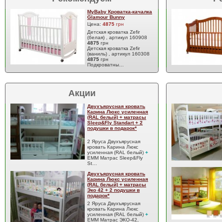
MyBaby Кроватка-качалка
Glamour Bunny
Цена:
4875
грн
Детская кроватка Zefir
(белая) , артикул 160908
4875
грн
Детская кроватка Zefir
(ваниль) , артикул 160308
4875
грн
Подкроватны…
Акции
Двухъярусная кровать
Карина Люкс усиленная
(RAL белый) + матрасы
Sleep&Fly Standart + 2
подушки в подарок*
2 Яруса Двухъярусная
кровать Карина Люкс
усиленная (RAL белый)
+
EMM Матрас Sleep&Fly
St…
Двухъярусная кровать
Карина Люкс усиленная
(RAL белый) + матрасы
Эко 42 + 2 подушки в
подарок*
2 Яруса Двухъярусная
кровать Карина Люкс
усиленная (RAL белый)
+
EMM Матрас ЭКО-42,