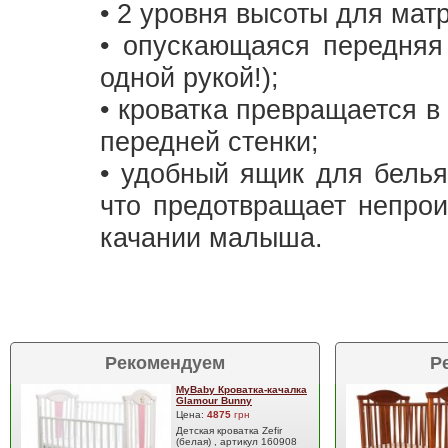
• 2 уровня высоты для мат
• опускающаяся передняя 
одной рукой!);
• кроватка превращается 
передней стенки;
• удобный ящик для белья
что предотвращает непро
качании малыша.
Рекомендуем
Р
MyBaby Кроватка-качалка
Glamour Bunny
Цена:
4875
грн
Детская кроватка Zefir
(белая) , артикул 160908