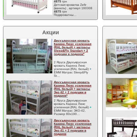
4875
грн
Детская кроватка Zefir
(ваниль) , артикул 160308
4875
грн
Подкроватны…
Акции
Двухъярусная кровать
Карина Люкс усиленная
(RAL белый) + матрасы
Sleep&Fly Standart + 2
подушки в подарок*
2 Яруса Двухъярусная
кровать Карина Люкс
усиленная (RAL белый)
+
EMM Матрас Sleep&Fly
St…
Двухъярусная кровать
Карина Люкс усиленная
(RAL белый) + матрасы
Эко 42 + 2 подушки в
подарок*
2 Яруса Двухъярусная
кровать Карина Люкс
усиленная (RAL белый)
+
EMM Матрас ЭКО-42,
Размер 80x190…
Двухъярусная кровать
Карина Люкс усиленная
(RAL белый) + матрасы
Эко 41 + 2 подушки в
подарок