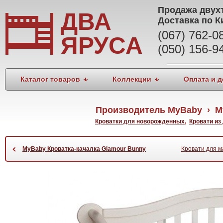
Продажа
двух
ДВА
Доставка по К
(067) 762-
ЯРУСА
(050) 156-9
Каталог товаров
Коллекции
Оплата и д
Производитель MyBaby › M
Кроватки для новорожденных
,
Кровати из
‹
MyBaby Кроватка-качалка Glamour Bunny
Кровати для м