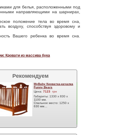
иками для белья, расположенными под
ионными направляющими на шарнирах,
еское положение тела во время сна,
ть воздуху, способствуя здоровому и
ность Вашего ребенка во время сна.
и: Кровати из массива бука
Рекомендуем
MyBaby Кроватка-качалка
Funny Bears
Цена:
7123
грн
Габариты: 1330 х 830 х
1100 мм.
Спальное место: 1250 х
630 мм…