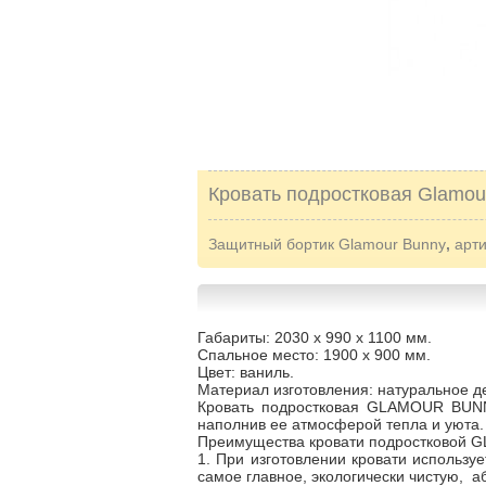
Кровать подростковая Glamou
Защитный бортик Glamour Bunny
,
арт
Габариты: 2030 х 990 х 1100 мм.
Спальное место: 1900 х 900 мм.
Цвет: ваниль.
Материал изготовления: натуральное де
Кровать подростковая GLAMOUR BUNNY
наполнив ее атмосферой тепла и уюта. Б
Преимущества кровати подростковой
1. При изготовлении кровати использу
самое главное, экологически чистую, 