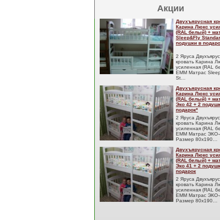
Акции
Двухъярусная кр
Карина Люкс уси
(RAL белый) + м
Sleep&Fly Standar
подушки в подаро
2 Яруса Двухъяру
кровать Карина Л
усиленная (RAL б
EMM Матрас Sleep
St…
Двухъярусная кр
Карина Люкс уси
(RAL белый) + м
Эко 42 + 2 подуш
подарок*
2 Яруса Двухъяру
кровать Карина Л
усиленная (RAL б
EMM Матрас ЭКО-
Размер 80x190…
Двухъярусная кр
Карина Люкс уси
(RAL белый) + м
Эко 41 + 2 подуш
подарок
2 Яруса Двухъяру
кровать Карина Л
усиленная (RAL б
EMM Матрас ЭКО-
Размер 80x190…