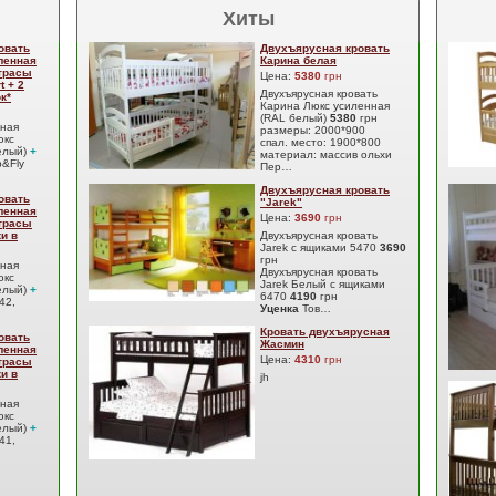
Хиты
овать
Двухъярусная кровать
ленная
Карина белая
атрасы
Цена:
5380
грн
t + 2
Двухъярусная кровать
к*
Карина Люкс усиленная
(RAL белый)
5380
грн
сная
размеры: 2000*900
юкс
спал. место: 1900*800
елый)
+
материал: массив ольхи
&Fly
Пер…
Двухъярусная кровать
овать
"Jarek"
ленная
Цена:
3690
грн
атрасы
ки в
Двухъярусная кровать
Jarek с ящиками 5470
3690
грн
сная
Двухъярусная кровать
юкс
Jarek Белый с ящиками
елый)
+
6470
4190
грн
42,
Уценка
Тов…
Кровать двухъярусная
овать
Жасмин
ленная
Цена:
4310
грн
атрасы
ки в
jh
сная
юкс
елый)
+
41,