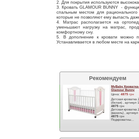
2. Для покрытия используются высокока
3. Кровать GLAMOUR BUNNY - функцио
спальным местом для рационального
которые не позволяют ему выпасть да
4. Матрас располагается на ортопе
уменьшают нагрузку на матрас, прод
комфортному сну.
5. В дополнение к кровати можно п
Устанавливается в любом месте на кар
Рекомендуем
MyBaby Кроватка
Glamour Bunny
Цена:
4875
грн
Детская кроватка Z
(белая) , артикул
4875
грн
Детская кроватка Z
(ваниль) , артику
4875
грн
Подкроватны…