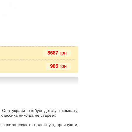
8687
грн
985
грн
 Она украсит любую детскую комнату,
 классика никогда не стареет.
озволило создать надежную, прочную и,