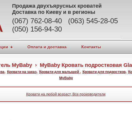
Продажа
двухъярусных кроватей
Доставка по Киеву и в регионы
(067) 762-08-40 (063) 545-28-05
А
(050) 156-94-30
кции
Оплата и доставка
Контакты
ель MyBaby › MyBaby Кровать подростковая Gl
ева
,
Кровати на заказ
,
Кровати для малышей
,
Кровати для подростков
,
Кр
MyBaby
Кровати на любой возраст, Все производители