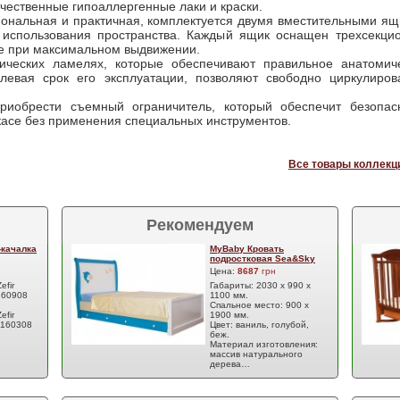
чественные гипоаллергенные лаки и краски.
нальная и практичная, комплектуется двумя вместительными ящ
 использования пространства. Каждый ящик оснащен трехсекц
же при максимальном выдвижении.
дических ламелях, которые обеспечивают правильное анатомич
левая срок его эксплуатации, позволяют свободно циркулирова
риобрести съемный ограничитель, который обеспечит безопас
касе без применения специальных инструментов.
Все товары коллекци
Рекомендуем
-качалка
MyBaby Кровать
подростковая Sea&Sky
Цена:
8687
грн
efir
Габариты: 2030 х 990 х
 160908
1100 мм.
Спальное место: 900 х
efir
1900 мм.
л 160308
Цвет: ваниль, голубой,
беж.
Материал изготовления:
массив натурального
дерева…