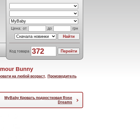
Цена:
от
до
грн
Код товара
amour Bunny
овати на любой возраст
,
Производитель
MyBaby Кровать подростковая Rose
›
Dreams