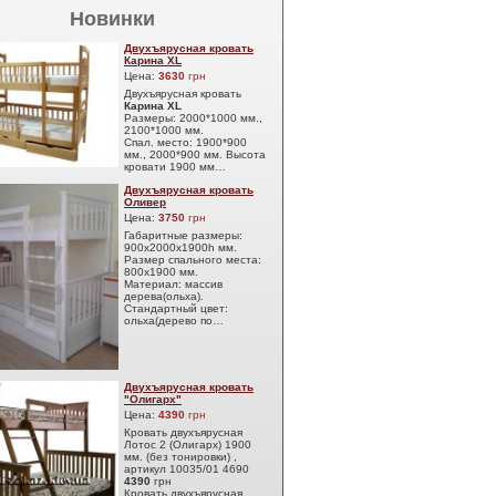
Новинки
Двухъярусная кровать
Карина XL
Цена:
3630
грн
Двухъярусная кровать
Карина XL
Размеры: 2000*1000 мм.,
2100*1000 мм.
Спал. место: 1900*900
мм., 2000*900 мм. Высота
кровати 1900 мм…
Двухъярусная кровать
Оливер
Цена:
3750
грн
Габаритные размеры:
900х2000х1900h мм.
Размер спального места:
800х1900 мм.
Материал: массив
дерева(ольха).
Стандартный цвет:
ольха(дерево по…
Двухъярусная кровать
"Олигарх"
Цена:
4390
грн
Кровать двухъярусная
Лотос 2 (Олигарх) 1900
мм. (без тонировки) ,
артикул 10035/01 4690
4390
грн
Кровать двухъярусная