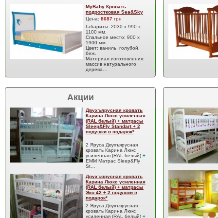
MyBaby Кровать
подростковая Sea&Sky
Цена:
8687
грн
Габариты: 2030 х 990 х
1100 мм.
Спальное место: 900 х
1900 мм.
Цвет: ваниль, голубой,
беж.
Материал изготовления:
массив натурального
дерева…
Акции
Двухъярусная кровать
Карина Люкс усиленная
(RAL белый) + матрасы
Sleep&Fly Standart + 2
подушки в подарок*
2 Яруса Двухъярусная
кровать Карина Люкс
усиленная (RAL белый)
+
EMM Матрас Sleep&Fly
St…
Двухъярусная кровать
Карина Люкс усиленная
(RAL белый) + матрасы
Эко 42 + 2 подушки в
подарок*
2 Яруса Двухъярусная
кровать Карина Люкс
усиленная (RAL белый)
+