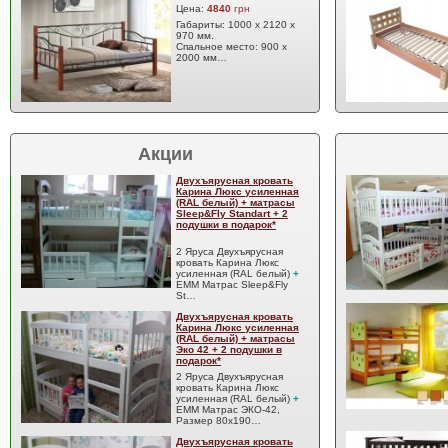
Цена:
4840
грн
Габариты: 1000 х 2120 х
970 мм.
Спальное место: 900 х
2000 мм…
Акции
Двухъярусная кровать
Карина Люкс усиленная
(RAL белый) + матрасы
Sleep&Fly Standart + 2
подушки в подарок*
2 Яруса Двухъярусная
кровать Карина Люкс
усиленная (RAL белый)
+
EMM Матрас Sleep&Fly
St…
Двухъярусная кровать
Карина Люкс усиленная
(RAL белый) + матрасы
Эко 42 + 2 подушки в
подарок*
2 Яруса Двухъярусная
кровать Карина Люкс
усиленная (RAL белый)
+
EMM Матрас ЭКО-42,
Размер 80x190…
Двухъярусная кровать