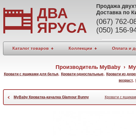
Продажа
двух
ДВА
Доставка по К
(067) 762-
ЯРУСА
(050) 156-9
Каталог товаров
Коллекции
Оплата и д
Производитель MyBaby › My
Кровати с ящиками для белья
,
Кровати односпальные
,
Кровати из дере
возраст
,
‹
MyBaby Кроватка-качалка Glamour Bunny
Кровати с ящикам