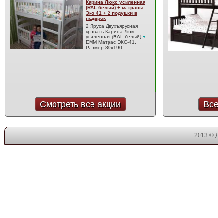
Карина Люкс усиленная
(RAL белый) + матрасы
Эко 41 + 2 подушки в
подарок
2 Яруса Двухъярусная
кровать Карина Люкс
усиленная (RAL белый)
+
EMM Матрас ЭКО-41,
Размер 80x190…
Смотреть все акции
Все
2013 © 