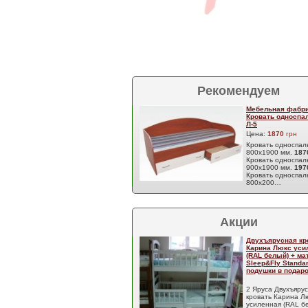
Рекомендуем
Мебельная фабри
Кровать односпа
Л-5
Цена:
1870
грн
Кровать односпал
800х1900 мм.
18
Кровать односпал
900х1900 мм.
19
Кровать односпал
800х200…
Акции
Двухъярусная кр
Карина Люкс уси
(RAL белый) + м
Sleep&Fly Standar
подушки в подаро
2 Яруса Двухъяру
кровать Карина Л
усиленная (RAL б