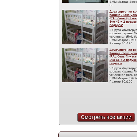
EMM Матрас Sleep
St…
Двухъярусная кр
Карина Люкс уси
(RAL белый) + м
Эко 42 + 2 подуш
подарок*
2 Яруса Двухъяру
кровать Карина Л
усиленная (RAL б
EMM Матрас ЭКО-
Размер 80x190…
Двухъярусная кр
Карина Люкс уси
(RAL белый) + м
Эко 41 + 2 подуш
подарок
2 Яруса Двухъяру
кровать Карина Л
усиленная (RAL б
EMM Матрас ЭКО-
Размер 80x190…
Смотреть все акции