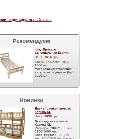
ции: индивидуальный заказ
Рекомендуем
Кинд Кровать
односпальная Керлин
Цена:
1516
грн
Спальное место: 700 х
1400 мм.
Материал изготовления:
натуральное дерево (бук,
берёза)…
Новинки
Двухъярусная кровать
Карина XL
Цена:
3630
грн
Двухъярусная кровать
Карина XL
Размеры: 2000*1000 мм.,
2100*1000 мм.
Спал. место: 1900*900
мм., 2000*900 мм. Высота