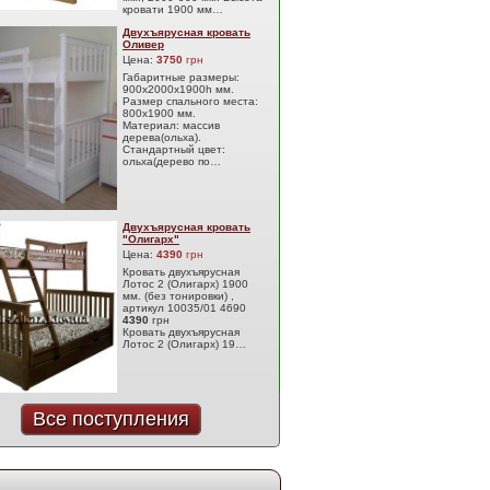
кровати 1900 мм…
Двухъярусная кровать
Оливер
Цена:
3750
грн
Габаритные размеры:
900х2000х1900h мм.
Размер спального места:
800х1900 мм.
Материал: массив
дерева(ольха).
Стандартный цвет:
ольха(дерево по…
Двухъярусная кровать
"Олигарх"
Цена:
4390
грн
Кровать двухъярусная
Лотос 2 (Олигарх) 1900
мм. (без тонировки) ,
артикул 10035/01 4690
4390
грн
Кровать двухъярусная
Лотос 2 (Олигарх) 19…
Все поступления