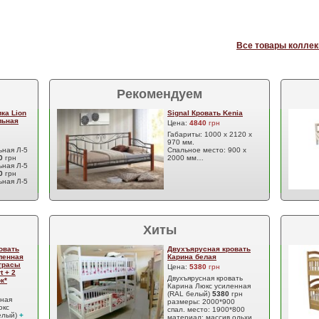
Все товары коллек
Рекомендуем
ка Lion
Signal Кровать Kenia
льная
Цена:
4840
грн
Габариты: 1000 х 2120 х
970 мм.
ьная Л-5
Спальное место: 900 х
70
грн
2000 мм…
ьная Л-5
70
грн
ьная Л-5
Хиты
овать
Двухъярусная кровать
ленная
Карина белая
атрасы
Цена:
5380
грн
t + 2
Двухъярусная кровать
к*
Карина Люкс усиленная
(RAL белый)
5380
грн
сная
размеры: 2000*900
юкс
спал. место: 1900*800
елый)
+
материал: массив ольхи