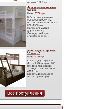
кровати 1900 мм…
Двухъярусная кровать
Оливер
Цена:
3750
грн
Габаритные размеры:
900х2000х1900h мм.
Размер спального места:
800х1900 мм.
Материал: массив
дерева(ольха).
Стандартный цвет:
ольха(дерево по…
Двухъярусная кровать
"Олигарх"
Цена:
4390
грн
Кровать двухъярусная
Лотос 2 (Олигарх) 1900
мм. (без тонировки) ,
артикул 10035/01 4690
4390
грн
Кровать двухъярусная
Лотос 2 (Олигарх) 19…
Все поступления