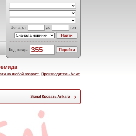
Цена:
от
до
грн
Код товара
Фемида
ати на любой возраст
,
Производитель Алис
›
Signal Кровать Ankara