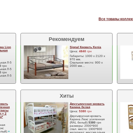
Все товары коллек
Рекомендуем
ка Lion
Signal Кровать Kenia
льная
Цена:
4840
грн
Габариты: 1000 х 2120 х
970 мм.
ьная Л-5
Спальное место: 900 х
70
грн
2000 мм…
ьная Л-5
70
грн
ьная Л-5
Хиты
овать
Двухъярусная кровать
ленная
Карина белая
атрасы
Цена:
5380
грн
t + 2
Двухъярусная кровать
к*
Карина Люкс усиленная
(RAL белый)
5380
грн
сная
размеры: 2000*900
юкс
спал. место: 1900*800
елый)
+
материал: массив ольхи