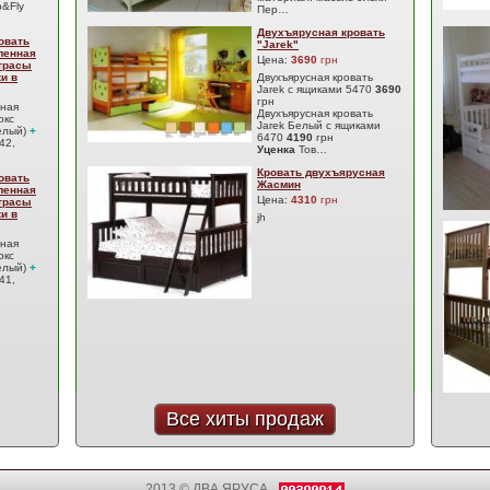
&Fly
Пер…
Двухъярусная кровать
овать
"Jarek"
ленная
Цена:
3690
грн
атрасы
ки в
Двухъярусная кровать
Jarek с ящиками 5470
3690
грн
сная
Двухъярусная кровать
юкс
Jarek Белый с ящиками
елый)
+
6470
4190
грн
42,
Уценка
Тов…
Кровать двухъярусная
овать
Жасмин
ленная
Цена:
4310
грн
атрасы
ки в
jh
сная
юкс
елый)
+
41,
Все хиты продаж
2013 © ДВА ЯРУСА