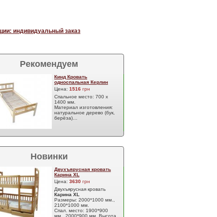
ции: индивидуальный заказ
Рекомендуем
Кинд Кровать
односпальная Керлин
Цена:
1516
грн
Спальное место: 700 х
1400 мм.
Материал изготовления:
натуральное дерево (бук,
берёза)…
Новинки
Двухъярусная кровать
Карина XL
Цена:
3630
грн
Двухъярусная кровать
Карина XL
Размеры: 2000*1000 мм.,
2100*1000 мм.
Спал. место: 1900*900
мм., 2000*900 мм. Высота