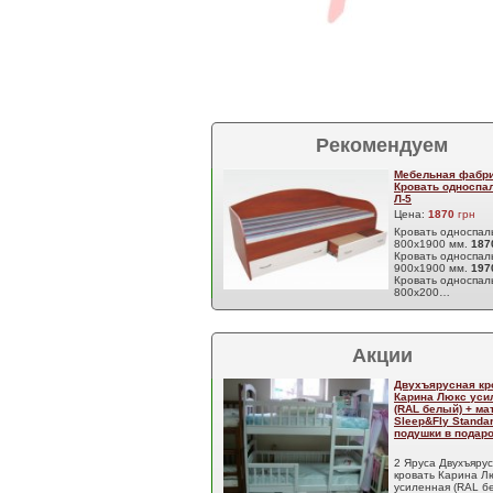
Рекомендуем
Мебельная фабри
Кровать односпа
Л-5
Цена:
1870
грн
Кровать односпал
800х1900 мм.
18
Кровать односпал
900х1900 мм.
19
Кровать односпал
800х200…
Акции
Двухъярусная кр
Карина Люкс уси
(RAL белый) + м
Sleep&Fly Standar
подушки в подаро
2 Яруса Двухъяру
кровать Карина Л
усиленная (RAL б