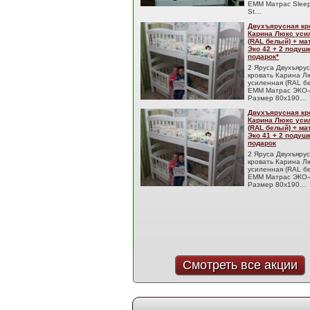
EMM Матрас Sleep
St…
Двухъярусная кр
Карина Люкс уси
(RAL белый) + м
Эко 42 + 2 подуш
подарок*
2 Яруса Двухъяру
кровать Карина Л
усиленная (RAL б
EMM Матрас ЭКО-
Размер 80x190…
Двухъярусная кр
Карина Люкс уси
(RAL белый) + м
Эко 41 + 2 подуш
подарок
2 Яруса Двухъяру
кровать Карина Л
усиленная (RAL б
EMM Матрас ЭКО-
Размер 80x190…
Смотреть все акции