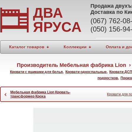
Продажа
двухъ
ДВА
Доставка по Ки
(067) 762-0
ЯРУСА
(050) 156-94
Каталог товаров
Коллекции
Оплата и до
Производитель Мебельная фабрика Lion ›
Кровати с ящиками для белья
,
Кровати односпальные
,
Кровати ДС
подростков
,
Произ
Мебельная фабрика Lion Кровать-
‹
Кровати для п
трансформер Кроха